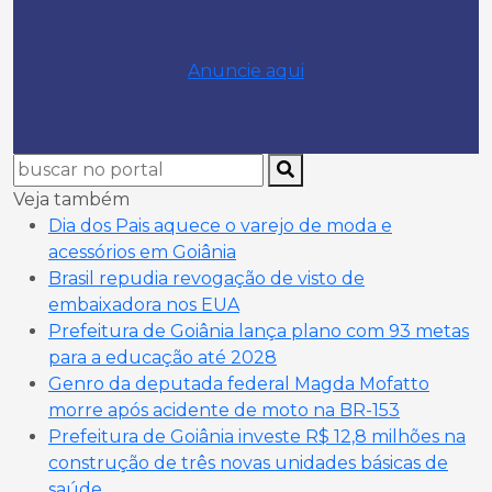
Anuncie aqui
Veja também
Dia dos Pais aquece o varejo de moda e
acessórios em Goiânia
Brasil repudia revogação de visto de
embaixadora nos EUA
Prefeitura de Goiânia lança plano com 93 metas
para a educação até 2028
Genro da deputada federal Magda Mofatto
morre após acidente de moto na BR-153
Prefeitura de Goiânia investe R$ 12,8 milhões na
construção de três novas unidades básicas de
saúde