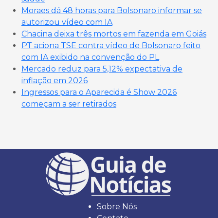
Moraes dá 48 horas para Bolsonaro informar se
autorizou vídeo com IA
Chacina deixa três mortos em fazenda em Goiás
PT aciona TSE contra vídeo de Bolsonaro feito
com IA exibido na convenção do PL
Mercado reduz para 5,12% expectativa de
inflação em 2026
Ingressos para o Aparecida é Show 2026
começam a ser retirados
Sobre Nós