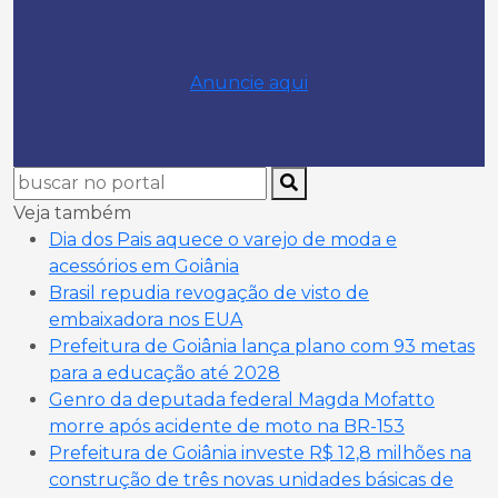
Anuncie aqui
Veja também
Dia dos Pais aquece o varejo de moda e
acessórios em Goiânia
Brasil repudia revogação de visto de
embaixadora nos EUA
Prefeitura de Goiânia lança plano com 93 metas
para a educação até 2028
Genro da deputada federal Magda Mofatto
morre após acidente de moto na BR-153
Prefeitura de Goiânia investe R$ 12,8 milhões na
construção de três novas unidades básicas de