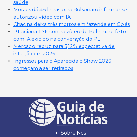
saúde
Moraes dá 48 horas para Bolsonaro informar se
autorizou vídeo com IA
Chacina deixa três mortos em fazenda em Goiás
PT aciona TSE contra vídeo de Bolsonaro feito
com IA exibido na convenção do PL
Mercado reduz para 5,12% expectativa de
inflação em 2026
Ingressos para o Aparecida é Show 2026
começam a ser retirados
Sobre Nós