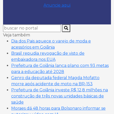
Anuncie aqui
Veja também
Dia dos Pais aquece o varejo de moda e
acessórios em Goiânia
Brasil repudia revogação de visto de
embaixadora nos EUA
Prefeitura de Goiânia lança plano com 93 metas
para a educação até 2028
Genro da deputada federal Magda Mofatto
morre após acidente de moto na BR-153
Prefeitura de Goiânia investe R$ 12,8 milhões na
construção de três novas unidades básicas de
saúde
Moraes dá 48 horas para Bolsonaro informar se