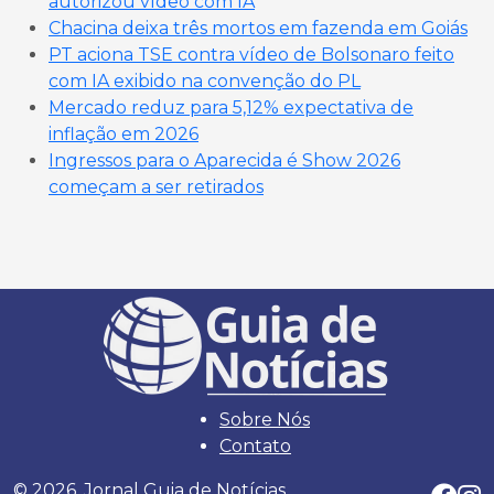
autorizou vídeo com IA
Chacina deixa três mortos em fazenda em Goiás
PT aciona TSE contra vídeo de Bolsonaro feito
com IA exibido na convenção do PL
Mercado reduz para 5,12% expectativa de
inflação em 2026
Ingressos para o Aparecida é Show 2026
começam a ser retirados
Sobre Nós
Contato
© 2026. Jornal Guia de Notícias.