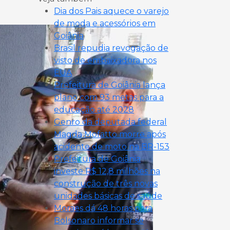
Dia dos Pais aquece o varejo
de moda e acessórios em
Goiânia
Brasil repudia revogação de
visto de embaixadora nos
EUA
Prefeitura de Goiânia lança
plano com 93 metas para a
educação até 2028
Genro da deputada federal
Magda Mofatto morre após
acidente de moto na BR-153
Prefeitura de Goiânia
investe R$ 12,8 milhões na
construção de três novas
unidades básicas de saúde
Moraes dá 48 horas para
Bolsonaro informar se