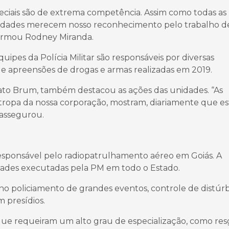
peciais são de extrema competência. Assim como todas as
 unidades merecem nosso reconhecimento pelo trabalho d
firmou Rodney Miranda.
uipes da Polícia Militar são responsáveis por diversas
 e apreensões de drogas e armas realizadas em 2019.
to Brum, também destacou as ações das unidades. “As
tropa da nossa corporação, mostram, diariamente que e
 assegurou.
esponsável pelo radiopatrulhamento aéreo em Goiás. A
idades executadas pela PM em todo o Estado.
no policiamento de grandes eventos, controle de distúrb
m presídios.
ue requeiram um alto grau de especialização, como res