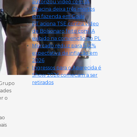
autorizou vídeo com IA
Chacina deixa três mortos
em fazenda em Goiás
PT aciona TSE contra vídeo
de Bolsonaro feito com IA
exibido na convenção do PL
Mercado reduz para 5,12%
expectativa de inflação em
2026
Ingressos para o Aparecida é
Show 2026 começam a ser
retirados
o Grupo
dades
er o
ao
ais