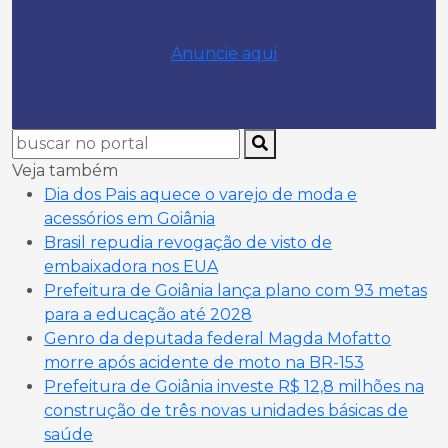
Anuncie aqui
Veja também
Dia dos Pais aquece o varejo de moda e
acessórios em Goiânia
Brasil repudia revogação de visto de
embaixadora nos EUA
Prefeitura de Goiânia lança plano com 93 metas
para a educação até 2028
Genro da deputada federal Magda Mofatto
morre após acidente de moto na BR-153
Prefeitura de Goiânia investe R$ 12,8 milhões na
construção de três novas unidades básicas de
saúde