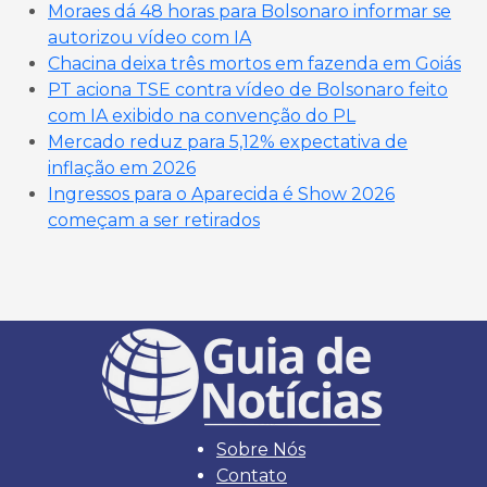
Moraes dá 48 horas para Bolsonaro informar se
autorizou vídeo com IA
Chacina deixa três mortos em fazenda em Goiás
PT aciona TSE contra vídeo de Bolsonaro feito
com IA exibido na convenção do PL
Mercado reduz para 5,12% expectativa de
inflação em 2026
Ingressos para o Aparecida é Show 2026
começam a ser retirados
Sobre Nós
Contato