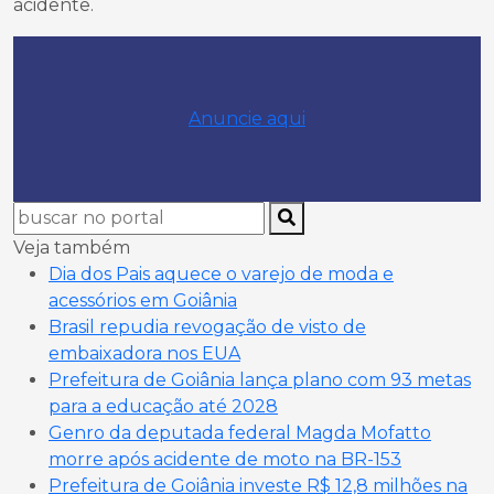
acidente.
Anuncie aqui
Veja também
Dia dos Pais aquece o varejo de moda e
acessórios em Goiânia
Brasil repudia revogação de visto de
embaixadora nos EUA
Prefeitura de Goiânia lança plano com 93 metas
para a educação até 2028
Genro da deputada federal Magda Mofatto
morre após acidente de moto na BR-153
Prefeitura de Goiânia investe R$ 12,8 milhões na