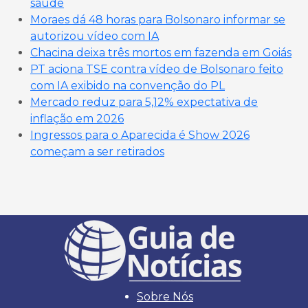
saúde
Moraes dá 48 horas para Bolsonaro informar se
autorizou vídeo com IA
Chacina deixa três mortos em fazenda em Goiás
PT aciona TSE contra vídeo de Bolsonaro feito
com IA exibido na convenção do PL
Mercado reduz para 5,12% expectativa de
inflação em 2026
Ingressos para o Aparecida é Show 2026
começam a ser retirados
Sobre Nós