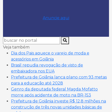
Anuncie aqui
Veja também
Dia dos Pais aquece o varejo de moda e
acessórios em Goiânia
Brasil repudia revogação de visto de
embaixadora nos EUA
Prefeitura de Goiânia lança plano com 93 metas
para a educação até 2028
Genro da deputada federal Magda Mofatto
morre após acidente de moto na BR-153
Prefeitura de Goiânia investe R$ 12,8 milhões na
construção de três novas unidades básicas de