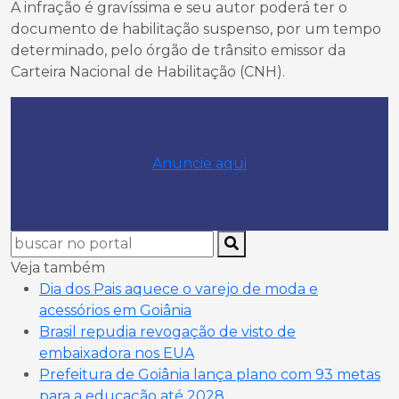
A infração é gravíssima e seu autor poderá ter o
documento de habilitação suspenso, por um tempo
determinado, pelo órgão de trânsito emissor da
Carteira Nacional de Habilitação (CNH).
Anuncie aqui
Veja também
Dia dos Pais aquece o varejo de moda e
acessórios em Goiânia
Brasil repudia revogação de visto de
embaixadora nos EUA
Prefeitura de Goiânia lança plano com 93 metas
para a educação até 2028