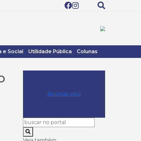
 e Social
Utilidade Pública
Colunas
o
Anuncie aqui
Veja também