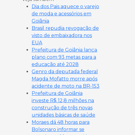
Dia dos Pais aquece o varejo
de moda e acessórios em
Goiânia
Brasil repudia revogação de
visto de embaixadora nos
EUA
Prefeitura de Goiânia lança
plano com 93 metas para a
educação até 2028
Genro da deputada federal
Magda Mofatto morre após
acidente de moto na BR-153
Prefeitura de Goiânia
investe R$ 12,8 milhões na
construção de três novas
unidades básicas de saúde
Moraes dá 48 horas para
Bolsonaro informar se