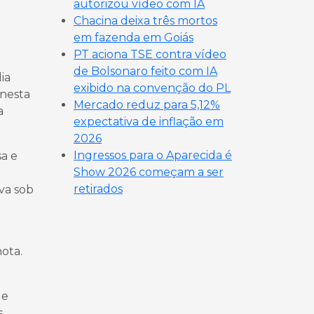
autorizou vídeo com IA
Chacina deixa três mortos
em fazenda em Goiás
PT aciona TSE contra vídeo
de Bolsonaro feito com IA
ia
exibido na convenção do PL
 nesta
Mercado reduz para 5,12%
a
expectativa de inflação em
2026
Ingressos para o Aparecida é
a e
Show 2026 começam a ser
retirados
va sob
ota.
de
,