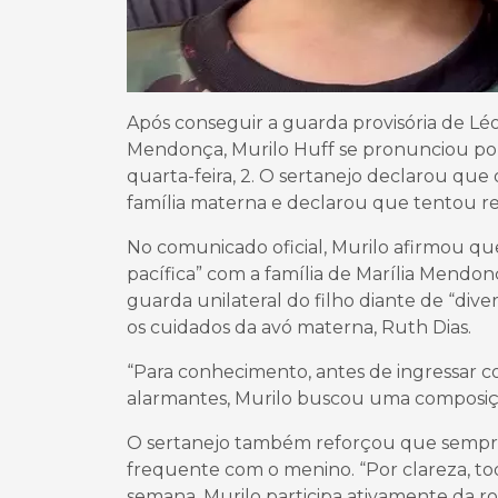
Após conseguir a guarda provisória de Léo
Mendonça, Murilo Huff se pronunciou por
quarta-feira, 2. O sertanejo declarou que
família materna e declarou que tentou re
No comunicado oficial, Murilo afirmou 
pacífica” com a família de Marília Mendon
guarda unilateral do filho diante de “div
os cuidados da avó materna, Ruth Dias.
“Para conhecimento, antes de ingressar c
alarmantes, Murilo buscou uma composição 
O sertanejo também reforçou que sempre 
frequente com o menino. “Por clareza, todo
semana, Murilo participa ativamente da rot