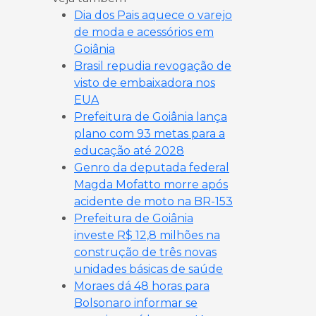
Dia dos Pais aquece o varejo
de moda e acessórios em
Goiânia
Brasil repudia revogação de
visto de embaixadora nos
EUA
Prefeitura de Goiânia lança
plano com 93 metas para a
educação até 2028
Genro da deputada federal
Magda Mofatto morre após
acidente de moto na BR-153
Prefeitura de Goiânia
investe R$ 12,8 milhões na
construção de três novas
unidades básicas de saúde
Moraes dá 48 horas para
Bolsonaro informar se