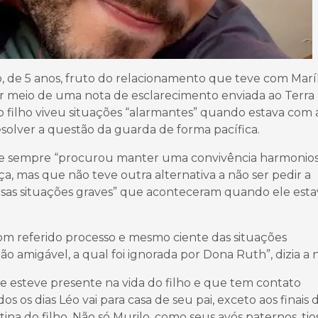
, de 5 anos, fruto do relacionamento que teve com Maríl
 meio de uma nota de esclarecimento enviada ao Terra
 o filho viveu situações “alarmantes” quando estava com 
solver a questão da guarda de forma pacífica.
que sempre “procurou manter uma convivência harmonios
ça, mas que não teve outra alternativa a não ser pedir a
ersas situações graves” que aconteceram quando ele esta
om referido processo e mesmo ciente das situações
amigável, a qual foi ignorada por Dona Ruth”, dizia a n
esteve presente na vida do filho e que tem contato
s os dias Léo vai para casa de seu pai, exceto aos finais 
ina do filho. Não só Murilo, como seus avós paternos, tios