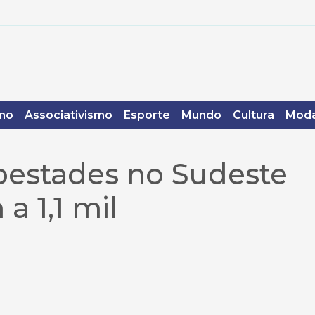
mo
Associativismo
Esporte
Mundo
Cultura
Moda
pestades no Sudeste
a 1,1 mil