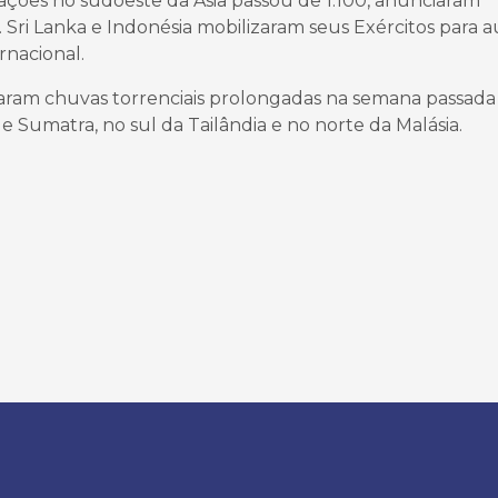
ões no sudoeste da Ásia passou de 1.100, anunciaram
. Sri Lanka e Indonésia mobilizaram seus Exércitos para au
rnacional.
aram chuvas torrenciais prolongadas na semana passad
de Sumatra, no sul da Tailândia e no norte da Malásia.