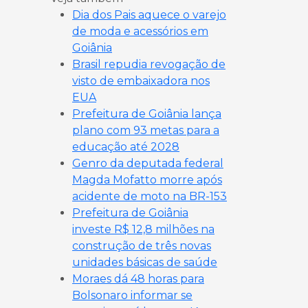
Dia dos Pais aquece o varejo
de moda e acessórios em
Goiânia
Brasil repudia revogação de
visto de embaixadora nos
EUA
Prefeitura de Goiânia lança
plano com 93 metas para a
educação até 2028
Genro da deputada federal
Magda Mofatto morre após
acidente de moto na BR-153
Prefeitura de Goiânia
investe R$ 12,8 milhões na
construção de três novas
unidades básicas de saúde
Moraes dá 48 horas para
Bolsonaro informar se