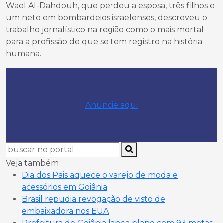
Wael Al-Dahdouh, que perdeu a esposa, três filhos e
um neto em bombardeios israelenses, descreveu o
trabalho jornalístico na região como o mais mortal
para a profissão de que se tem registro na história
humana.
Anuncie aqui
Veja também
Dia dos Pais aquece o varejo de moda e
acessórios em Goiânia
Brasil repudia revogação de visto de
embaixadora nos EUA
Prefeitura de Goiânia lança plano com 93 metas