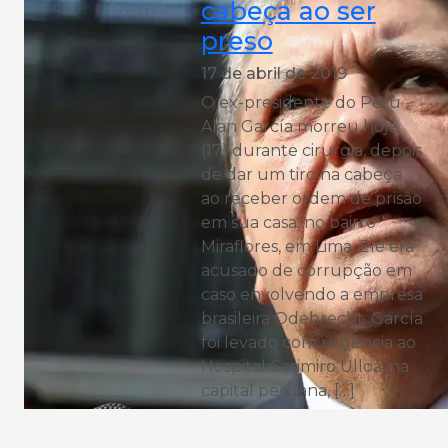
cabeça ao ser
preso
17 de abril de 2019
O ex-presidente do Peru
Alan García morreu hoje
(17) durante cirurgia, depois
de dar um tiro na cabeça
ao receber ordem de prisão
em sua casa, no bairro
Miraflores, em Lima. Ele era
acusado de corrupção em
caso envolvendo a empresa
brasileira Odebrecht. García
foi levado com urgência ao
Hospital Casimiro Ulloa, na
capital peruana, […]