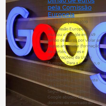
bilhão de euros
pela Comissão
Europeia
20 de março de 2019
A Comissão Europeia
multou o Google em 1,49
bilhão de euros por violar as
regras antitruste (formação
de cartéis, trustes e
combinações) da União
Europeia. Para a comissão, o
Google impediu anúncios
de concorrentes e
transgrediu a lei antitruste
do bloco europeu.
Segundo a comissão, o
Google abusou de seu
domínio de mercado ao