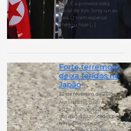
(28). É a primeira visita
oficial de Kim Jong-un ao
país. O trem especial
chegou hoje […]
Forte terremoto
deixa feridos no
Japão
22 de fevereiro de 2019
Autoridades japonesas
estão analisando a escala
dos danos provocados por
um terremoto de
magnitude 5,8 na escala