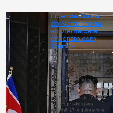
Líder da Coreia
do Norte chega
ao Vietnã para
encontro com
Trump
26 de fevereiro de 2019
O líder da Coreia do Norte,
Kim Jong-un, viajou de
trem até a província de
Lang Son, no norte do
Vietnã, para o segundo
encontro com o presidente
dos Estados Unidos, Donald
Trump, previsto para
amanhã (27) e quinta-feira