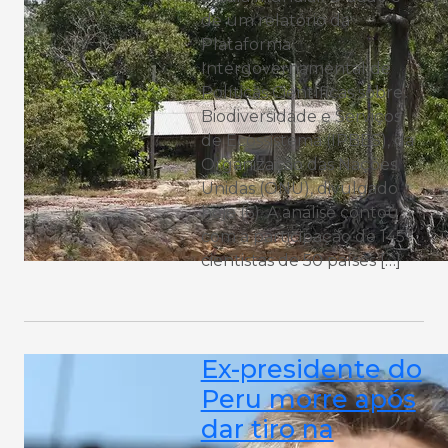
de um relatório da
Plataforma
Intergovernamental de
Políticas Científicas sobre
Biodiversidade e Serviços
de Ecossistema (IPBES), da
Organização das Nações
Unidas (ONU), divulgado
hoje (6). A análise contou
com a participação de 145
cientistas de 50 países […]
Ex-presidente do
Peru morre após
dar tiro na