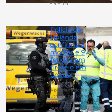
impor […]
Polícia da
Holanda
confirma 3
mortos e 9
feridos em
tiroteio em
bonde
18 de março de 2019
A polícia da cidade de
Utrecht, na Holanda,
confirmou, por enquanto,
que o tiroteio hoje (18) em