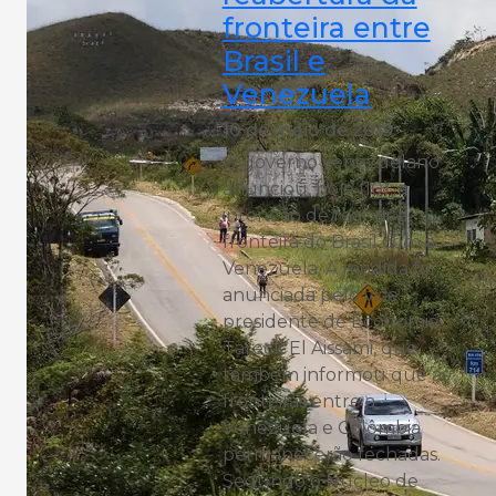
fronteira entre
Brasil e
Venezuela
10 de maio de 2019
O governo venezuelano
anunciou, hoje (10), a
intenção de reabrir a
fronteira do Brasil com a
Venezuela. A medida foi
anunciada pelo vice-
presidente de Economia,
Tareck El Aissami, que
também informou que as
fronteiras entre a
Venezuela e Colômbia
permanecerão fechadas.
Segundo o Núcleo de