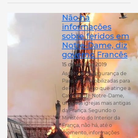
Não há
informações
sobre feridos em
Notre-Dame, diz
governo Francês
15 de abril de 2019
As forças de segurança de
Paris estão mobilizadas para
debelar o fogo que atinge a
Catedral de Notre-Dame,
uma das igrejas mais antigas
da França. Segundo o
Ministério do Interior da
França, não há, até o
momento, informações