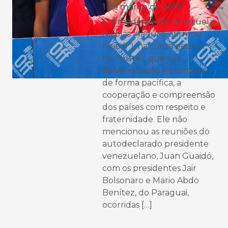
1 de março de 2019
O presidente da Venezuela,
Nicolás Maduro, afirmou
hoje (1º), na conta pessoal
no Twitter, que sua
determinação é promover,
de forma pacífica, a
cooperação e compreensão
dos países com respeito e
fraternidade. Ele não
mencionou as reuniões do
autodeclarado presidente
venezuelano, Juan Guaidó,
com os presidentes Jair
Bolsonaro e Mario Abdo
Benítez, do Paraguai,
ocorridas […]