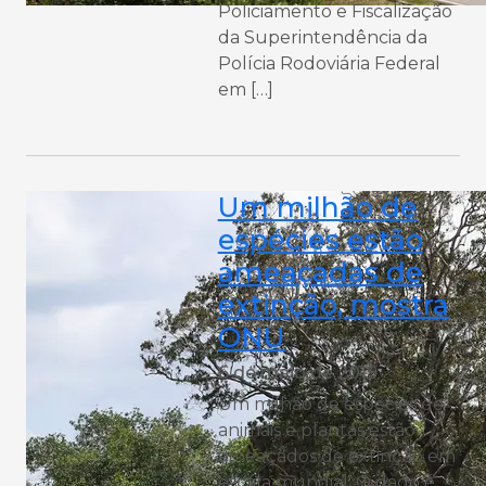
Policiamento e Fiscalização
da Superintendência da
Polícia Rodoviária Federal
em […]
Um milhão de
espécies estão
ameaçadas de
extinção, mostra
ONU
6 de maio de 2019
Um milhão de espécies de
animais e plantas estão
ameaçados de extinção em
escala mundial. O dado é