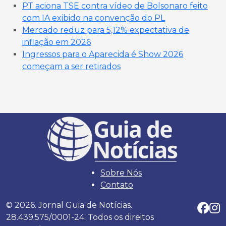
PT aciona TSE contra vídeo de Bolsonaro feito
com IA exibido na convenção do PL
Mercado reduz para 5,12% expectativa de
inflação em 2026
Ingressos para o Aparecida é Show 2026
começam a ser retirados
Sobre Nós
Contato
© 2026. Jornal Guia de Notícias.
28.439.575/0001-24. Todos os direitos