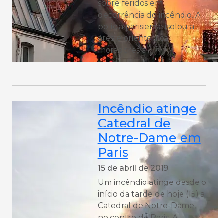
sobre feridos em
decorrência do incêndio. A
polícia parisiense isolou a
área e orientou os
moradores a […]
Incêndio atinge
Catedral de
Notre-Dame em
Paris
15 de abril de 2019
Um incêndio atinge desde o
início da tarde de hoje (15) a
Catedral de Notre-Dame,
no centro de Paris. A