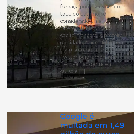
fumaça pode ser vista do
topo do patrimônio
considerado uma
referência histórica da
capital francesa. A prefeita
da cidade, Anne Hidalgo,
usou sua conta pessoal no
Twitter para lamentar o
“terrível” acidente em
curso e […]
Google é
multada em 1,49