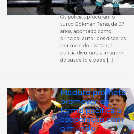
um bonde elétrico deixou
três mortos e nove feridos.
Os policiais procuram o
turco Gökman Tanis, de 37
anos, apontado como
principal autor dos disparos.
Por meio do Twitter, a
polícia divulgou a imagem
do suspeito e pede […]
Maduro promete
promover de
forma pacífica a
cooperação com
o mundo