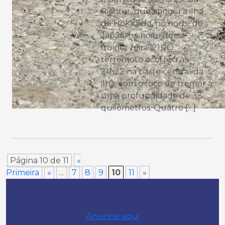
Richter, que atingiu a ilha
de Hokkaido, no norte do
Japão, na noite dessa
quinta-feira (21). O
terremoto ocorreu às
21h22 na parte central da
ilha, com o foco do tremor a
uma profundidade de 33
quilômetros. Quatro […]
Página 10 de 11
«
Primeira
«
...
7
8
9
10
11
»
Anuncie aqui