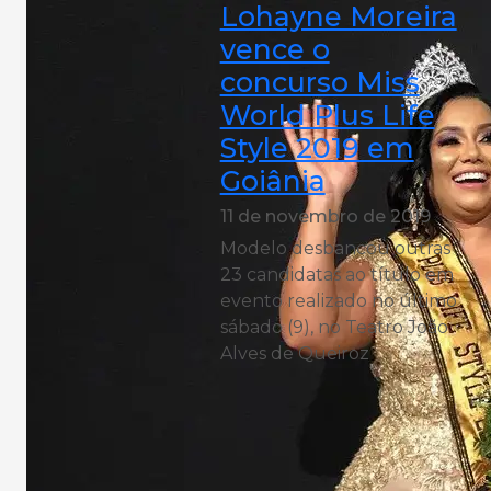
Lohayne Moreira
vence o
concurso Miss
World Plus Life
Style 2019 em
Goiânia
11 de novembro de 2019
Modelo desbancou outras
23 candidatas ao título em
evento realizado no último
sábado (9), no Teatro João
Alves de Queiroz