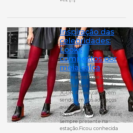
Inspiração das
celebridades:
Looks
compostos por
meia calça
24 de agosto de 2020
Por Bárbara Zanatta, do
JGDN A meia calça vem
sendo um dos adereços
que costumam compor
looks de inverno, por estar
sempre presente na
estação.Ficou conhecida