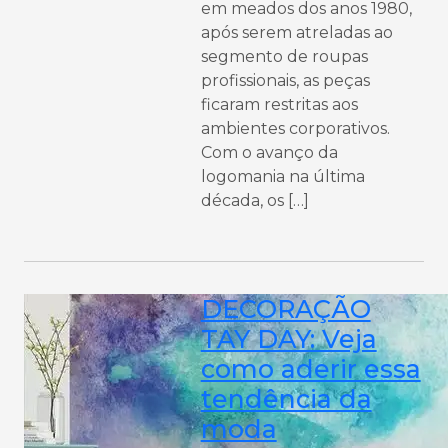
em meados dos anos 1980,
após serem atreladas ao
segmento de roupas
profissionais, as peças
ficaram restritas aos
ambientes corporativos.
Com o avanço da
logomania na última
década, os […]
DECORAÇÃO
TAY DAY: Veja
como aderir essa
tendência da
moda