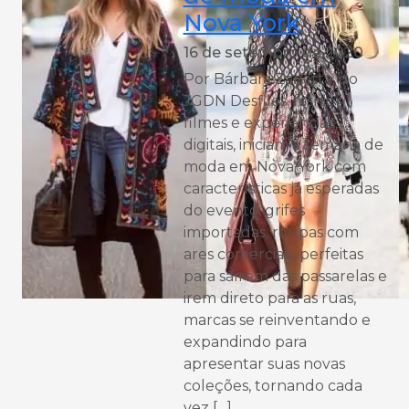
Nova York
16 de setembro de 2020
Por Bárbara Zanatta, do
JGDN Desfiles, fashion
filmes e experiências
digitais, iniciam a semana de
moda em Nova York com
características já esperadas
do evento: grifes
importadas, roupas com
ares comerciais, perfeitas
para saírem das passarelas e
irem direto para as ruas,
marcas se reinventando e
expandindo para
apresentar suas novas
coleções, tornando cada
vez […]