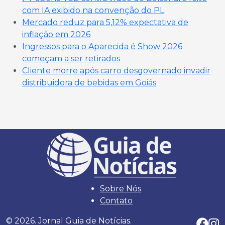
com IA exibido na convenção do PL
Mercado reduz para 5,12% expectativa de
inflação em 2026
Ingressos para o Aparecida é Show 2026
começam a ser retirados
Cliente morre após carro desgovernado invadir
distribuidora de bebidas em Goiás
Sobre Nós
Contato
© 2026. Jornal Guia de Notícias.