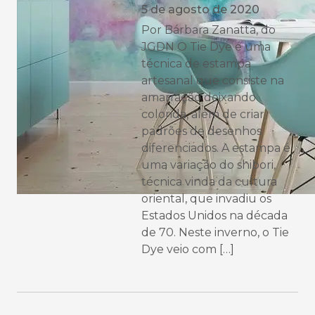
5 de agosto de 2020
Por Bárbara Zanatta, do
JGDN O Tie Dye é uma
técnica de estampa
artesanal que consiste na
amarração deixando
colorida, além de criar
padrões de desenhos
diferenciados. A estampa é
uma variação do shibori,
técnica vinda da cultura
oriental, que invadiu os
Estados Unidos na década
de 70. Neste inverno, o Tie
Dye veio com […]