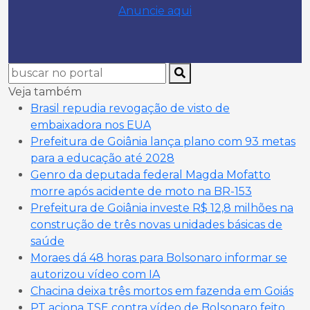
Anuncie aqui
Veja também
Brasil repudia revogação de visto de
embaixadora nos EUA
Prefeitura de Goiânia lança plano com 93 metas
para a educação até 2028
Genro da deputada federal Magda Mofatto
morre após acidente de moto na BR-153
Prefeitura de Goiânia investe R$ 12,8 milhões na
construção de três novas unidades básicas de
saúde
Moraes dá 48 horas para Bolsonaro informar se
autorizou vídeo com IA
Chacina deixa três mortos em fazenda em Goiás
PT aciona TSE contra vídeo de Bolsonaro feito