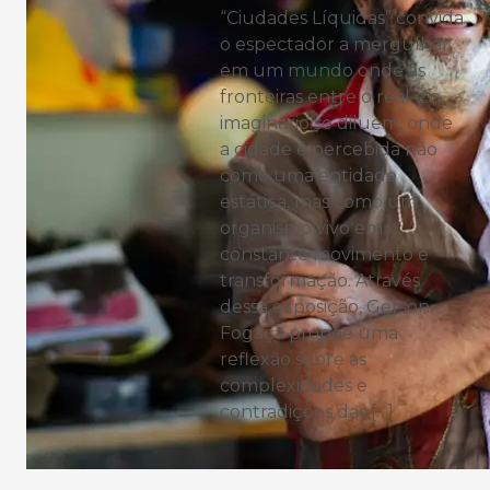
“Ciudades Líquidas” convida
o espectador a mergulhar
em um mundo onde as
fronteiras entre o real e o
imaginário se diluem, onde
a cidade é percebida não
como uma entidade
estática, mas como um
organismo vivo em
constante movimento e
transformação. Através
dessa exposição, Gerson
Fogaça propõe uma
reflexão sobre as
complexidades e
contradições das […]