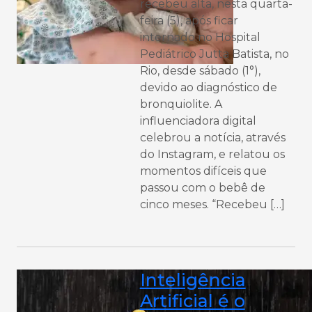
recebeu alta, nesta quarta-
feira (5), após ficar
internado no Hospital
Pediátrico Jutta Batista, no
Rio, desde sábado (1°),
devido ao diagnóstico de
bronquiolite. A
influenciadora digital
celebrou a notícia, através
do Instagram, e relatou os
momentos difíceis que
passou com o bebê de
cinco meses. “Recebeu […]
Inteligência
Artificial é o