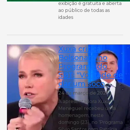
exibição é gratuita e aberta
ao público de todas as
idades
Xuxa critica
Bolsonaro no
Programa do
SBT: “Vontade de
dar um soco
24 de março de 2025
A apresentadora Xuxa
Meneguel recebeu uma
homenagem, neste
domingo (23), no ‘Programa
Silvio Santos com Patrícia