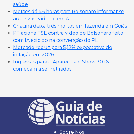
saúde
Moraes dá 48 horas para Bolsonaro informar se
autorizou vídeo com IA
Chacina deixa três mortos em fazenda em Goiás
PT aciona TSE contra vídeo de Bolsonaro feito
com IA exibido na convenção do PL
Mercado reduz para 5,12% expectativa de
inflação em 2026
Ingressos para o Aparecida é Show 2026
começam a ser retirados
Sobre Nós