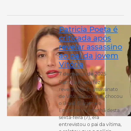
Patricia Poeta é
criticada após
revelar assassino
ao pai da jovem
Vitória
7 de março de 2025
Patrícia Poeta fez
revelações do assassinato
de Vitória, caso que chocou
o Brasil. Durante o
Encontro na manhã desta
sexta-feira (7), ela
entrevistou o pai da vítima,