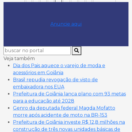
Anuncie aqui
Veja também
Dia dos Pais aquece o varejo de moda e
acessórios em Goiânia
Brasil repudia revogação de visto de
embaixadora nos EUA
Prefeitura de Goiânia lança plano com 93 metas
para a educação até 2028
Genro da deputada federal Magda Mofatto
morre após acidente de moto na BR-153
Prefeitura de Goiânia investe R$ 12,8 milhões na
construção de três novas unidades básicas de