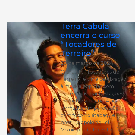
Terra Cabula
encerra o curso
“Tocadores de
Terreiro”
20 de março de 2024
O projeto “Tocadores de
Terreiro” é uma celebração
à música popular com
origem nas manifestações
de matriz africana. A ação
formativa em percussão,
com foco no atabaque
possui o apoio da Lei
Municipal de Incentivo à