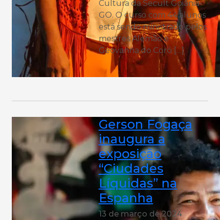
Cultura da Secult Goiânia-
GO. O curso com 44 alunos
está sendo ministrado pelos
mestres Alemão e
Geovanna do Coró […]
Gerson Fogaça
inaugura a
exposição
“Ciudades
Líquidas” na
Espanha
13 de março de 2024