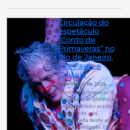
Circulação do
espetáculo
“Conto de
Primaveras” no
Rio de Janeiro,
São Paulo e
Goiânia
4 de março de 2024
“Conto de primaveras” é
uma poesia às diferenças,
onde o narrador expõe sua
trajetória de vida
amaldiçoada desde antes
de sua concepção. Em meio