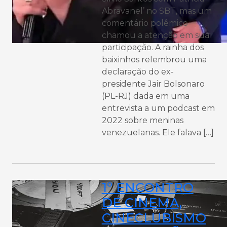
Abravanel’ no SBT, mas um
comentário polêmico
chamou a atenção em sua
participação. A rainha dos
baixinhos relembrou uma
declaração do ex-
presidente Jair Bolsonaro
(PL-RJ) dada em uma
entrevista a um podcast em
2022 sobre meninas
venezuelanas. Ele falava […]
1º ENCONTRO
DE CINEMA,
CINECLUBISMO