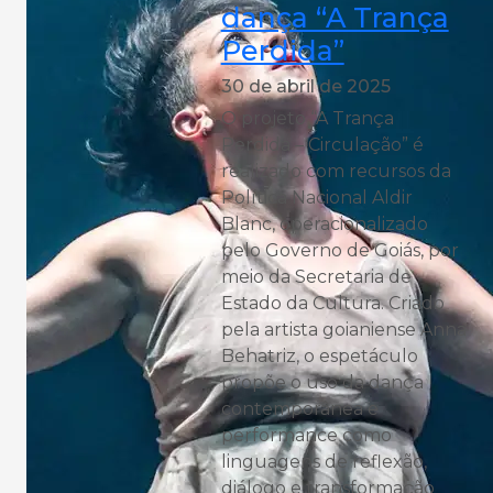
dança “A Trança
Perdida”
30 de abril de 2025
O projeto “A Trança
Perdida – Circulação” é
realizado com recursos da
Política Nacional Aldir
Blanc, operacionalizado
pelo Governo de Goiás, por
meio da Secretaria de
Estado da Cultura. Criado
pela artista goianiense Anna
Behatriz, o espetáculo
propõe o uso da dança
contemporânea e
performance como
linguagens de reflexão,
diálogo e transformação