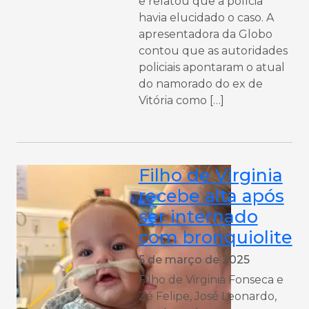
e relatou que a polícia
havia elucidado o caso. A
apresentadora da Globo
contou que as autoridades
policiais apontaram o atual
do namorado do ex de
Vitória como […]
Filho de Virginia
recebe alta após
ser internado
com bronquiolite
5 de março de 2025
Filho de Virginia Fonseca e
Zé Felipe, José Leonardo,