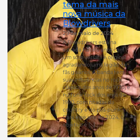
tema da mais
nova música da
Blowdrivers
29 de maio de 2024
A Blowdrivers está na
estrada há oito anos com
um som versátil e original
agradando uma legião de
fãs goianos. A banda tem
suas influências no rock
clássico dos anos de 1970, e
no funk rock dos anos de
1990, com pitadas do
country e do pós-punk.
Para esse ano de 2024, o
objetivo é […]