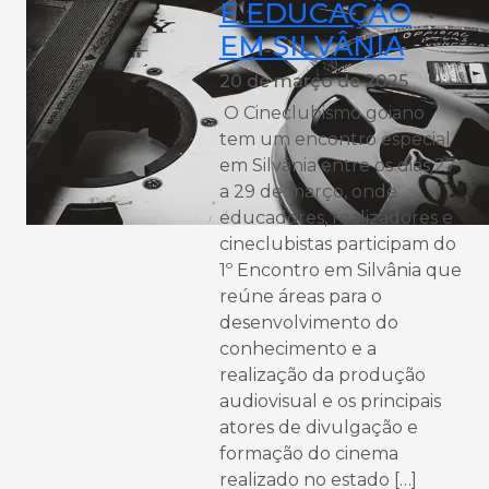
E EDUCAÇÃO
EM SILVÂNIA
20 de março de 2025
O Cineclubismo goiano
tem um encontro especial
em Silvânia entre os dias 27
a 29 de março, onde
educadores, realizadores e
cineclubistas participam do
1º Encontro em Silvânia que
reúne áreas para o
desenvolvimento do
conhecimento e a
realização da produção
audiovisual e os principais
atores de divulgação e
formação do cinema
realizado no estado […]