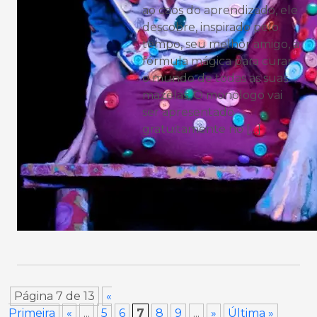
ao caos do aprendizado, ele
descobre, inspirado pelo
tempo, seu melhor amigo, a
fórmula mágica para curar
o mundo de todas as suas
mazelas. O monólogo vai
ser apresentado
gratuitamente no […]
Página 7 de 13
«
Primeira
«
...
5
6
7
8
9
...
»
Última »