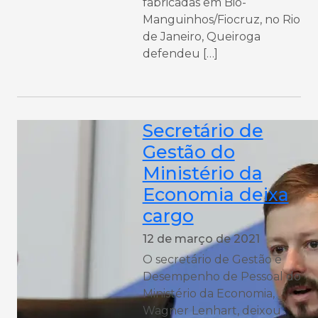
fabricadas em Bio-
Manguinhos/Fiocruz, no Rio
de Janeiro, Queiroga
defendeu […]
Secretário de
Gestão do
Ministério da
Economia deixa
cargo
12 de março de 2021
O secretário de Gestão e
Desempenho de Pessoal do
Ministério da Economia,
Wagner Lenhart, deixou