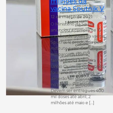
milhões da
vacina Sputnik V
12 de março de 2021
O Ministério da Saúde
anunciou a compra de 10
milhões de doses da vacina
Sputnik V, produzida pelo
instituto russo Gamaleya
em parceria com a
farmacêutica brasileira
União Química. O contrato
foi assinado e as doses
deverão ser disponibilizadas
no primeiro semestre.
Devem ser entregues 400
mil doses até abril, 2
milhões até maio e […]