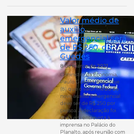
Valor médio de
auxílio
emergencial será
de R$ 250, diz
Guedes
8 de março de 2021
O ministro da Economia,
Paulo Guedes, disse hoje
(8) que o valor médio do
novo auxílio emergencial
deve ser de R$ 250 por
pessoa. A declaração foi
dada em entrevista à
imprensa no Palácio do
Planalto, após reunião com