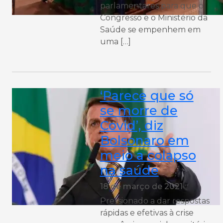
parlamentares para que o
Congresso e o Ministério da
Saúde se empenhem em
uma […]
‘Parece que só
se morre de
Covid’, diz
Bolsonaro em
meio a colapso
na saúde
18 de março de 2021
Pressionado a dar respostas
rápidas e efetivas à crise