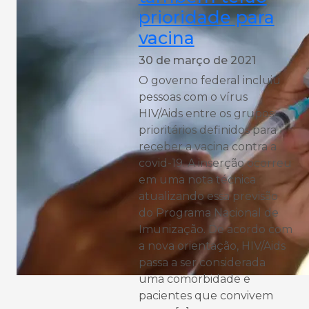
prioridade para
vacina
30 de março de 2021
O governo federal incluiu
pessoas com o vírus
HIV/Aids entre os grupos
prioritários definidos para
receber a vacina contra a
covid-19. A inserção ocorreu
em uma nota técnica
atualizando essa previsão
do Programa Nacional de
Imunização. De acordo com
a nova orientação, HIV/Aids
passa a ser considerada
uma comorbidade e
pacientes que convivem