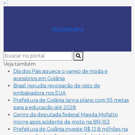
»
Anuncie aqui
Veja também
Dia dos Pais aquece o varejo de moda e
acessórios em Goiânia
Brasil repudia revogação de visto de
embaixadora nos EUA
Prefeitura de Goiânia lança plano com 93 metas
para a educação até 2028
Genro da deputada federal Magda Mofatto
morre após acidente de moto na BR-153
Prefeitura de Goiânia investe R$ 12,8 milhões na