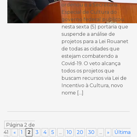
ordenou e a Secretaria
Especial de Cultura do
governo federal publicou
nesta sexta (5) portaria que
suspende a análise de
projetos para a Lei Rouanet
de todas as cidades que
estejam combatendo a
Covid-19. O veto alcança
todos os projetos que
buscam recursos via Lei de
Incentivo à Cultura, novo
nome […]
Página 2 de
41
«
1
2
3
4
5
...
10
20
30
...
»
Última