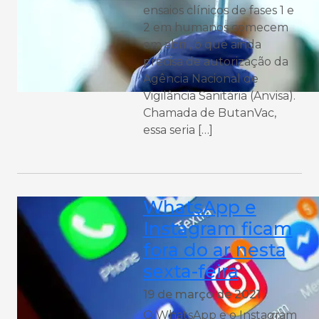
ensaios clínicos de fases 1 e
2 em humanos comecem
em abril, o que ainda
precisa de autorização da
Agência Nacional de
Vigilância Sanitária (Anvisa).
Chamada de ButanVac,
essa seria […]
WhatsApp e
Instagram ficam
fora do ar nesta
sexta-feira
19 de março de 2021
O WhatsApp e o Instagram