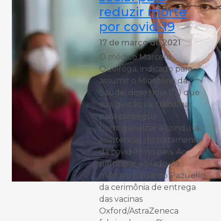
reduzir morte
por covid-19
17 de março de 2021
O médico Marcelo
Queiroga, indicado para
assumir o Ministério da
Saúde, disse hoje (17) que
sua gestão vai trabalhar
para conseguir
homogeneizar a conduta
assistencial no tratamento
da covid-19 no país. Ao
participar ao lado do
ministro Eduardo Pazuello
da cerimônia de entrega
das vacinas
Oxford/AstraZeneca