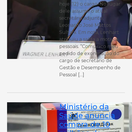
hoje (12) o cargo. No lugar
dele, assume o atual
secretário adjunto,
Leonardo José Mattos
Sultani. Em nota, Lenhart
atribuiu a saída a motivos
pessoais. “Comunico meu
pedido de exoneração do
cargo de secretário de
Gestão e Desempenho de
Pessoal […]
Ministério da
Saúde anuncia
compra de 10