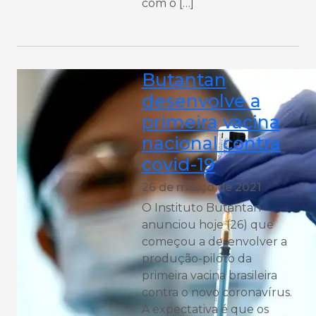
com o […]
Butantan
desenvolve a
primeira vacina
nacional contra
covid-19
26 de março de 2021
O Instituto Butantan
anunciou hoje (26) que
começou a desenvolver a
produção-piloto da
primeira vacina brasileira
contra o novo coronavírus.
A expectativa é que os