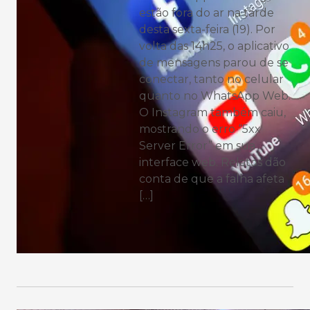
estão fora do ar na tarde
desta sexta-feira (19). Por
volta das 14h25, o aplicativo
de mensagens parou de se
conectar, tanto no celular
quanto no WhatsApp Web.
O Instagram também caiu,
mostrando o erro “5xx
Server Error” em sua
interface web. Relatos dão
conta de que a falha afeta
[…]