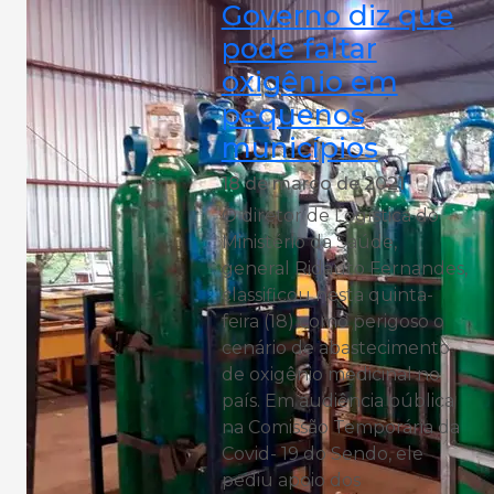
Governo diz que
pode faltar
oxigênio em
pequenos
municípios
18 de março de 2021
O diretor de Logística do
Ministério da Saúde,
general Ridauto Fernandes,
classificou nesta quinta-
feira (18) como perigoso o
cenário de abastecimento
de oxigênio medicinal no
país. Em audiência pública
na Comissão Temporária da
Covid- 19 do Sendo, ele
pediu apoio dos