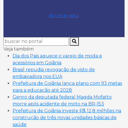
Anuncie aqui
Veja também
Dia dos Pais aquece o varejo de moda e
acessórios em Goiânia
Brasil repudia revogação de visto de
embaixadora nos EUA
Prefeitura de Goiânia lança plano com 93 metas
para a educação até 2028
Genro da deputada federal Magda Mofatto
morre após acidente de moto na BR-153
Prefeitura de Goiânia investe R$ 12,8 milhões na
construção de três novas unidades básicas de
saúde