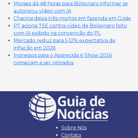
Moraes dá 48 horas para Bolsonaro informar se
autorizou vídeo com IA
Chacina deixa três mortos em fazenda em Goiás
PT aciona TSE contra vídeo de Bolsonaro feito
com IA exibido na convenção do PL
Mercado reduz para 5,12% expectativa de
inflação em 2026
Ingressos para o Aparecida é Show 2026
começam a ser retirados
Sobre Nós
Contato