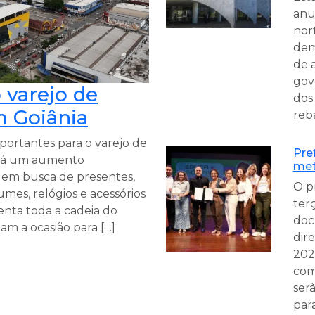
anun
nor
dem
de 
gov
 varejo de
dos
m Goiânia
reb
portantes para o varejo de
Pre
 há um aumento
met
s em busca de presentes,
O p
mes, relógios e acessórios
terç
nta toda a cadeia do
doc
am a ocasião para […]
dir
2028
com
ser
par