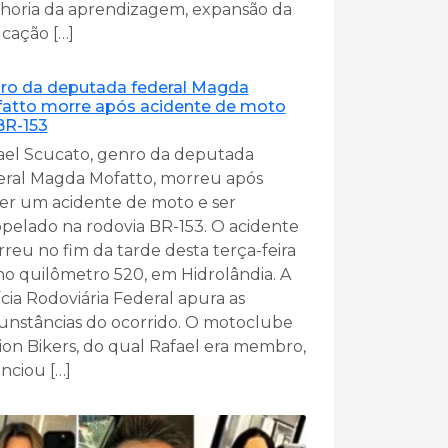
horia da aprendizagem, expansão da
cação […]
ro da deputada federal Magda
atto morre após acidente de moto
BR-153
ael Scucato, genro da deputada
eral Magda Mofatto, morreu após
rer um acidente de moto e ser
opelado na rodovia BR-153. O acidente
rreu no fim da tarde desta terça-feira
 no quilômetro 520, em Hidrolândia. A
ícia Rodoviária Federal apura as
cunstâncias do ocorrido. O motoclube
ion Bikers, do qual Rafael era membro,
nciou […]