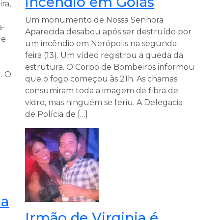
incêndio em Goiás
ra,
Um monumento de Nossa Senhora
a-
Aparecida desabou após ser destruído por
ue
um incêndio em Nerópolis na segunda-
feira (13). Um vídeo registrou a queda da
estrutura. O Corpo de Bombeiros informou
. O
que o fogo começou às 21h. As chamas
consumiram toda a imagem de fibra de
vidro, mas ninguém se feriu. A Delegacia
de Polícia de […]
da
Irmão de Virginia é