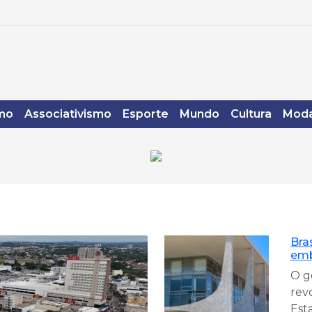
mo
Associativismo
Esporte
Mundo
Cultura
Moda
Bra
emb
O g
rev
Esta