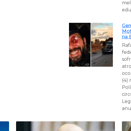
mel
edu
Gen
Mof
na 
Raf
fed
sof
atr
oco
(4)
Pol
cir
Leg
anu