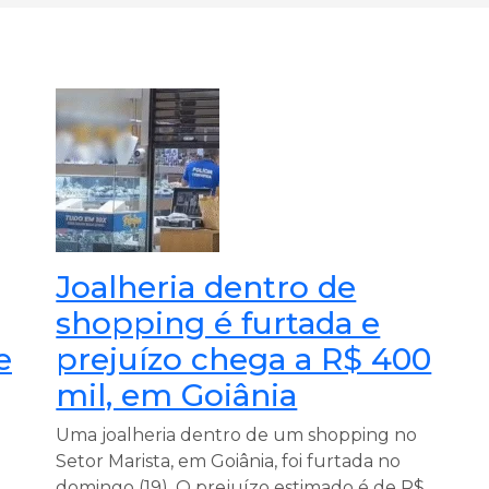
Joalheria dentro de
shopping é furtada e
e
prejuízo chega a R$ 400
mil, em Goiânia
Uma joalheria dentro de um shopping no
Setor Marista, em Goiânia, foi furtada no
m
domingo (19). O prejuízo estimado é de R$