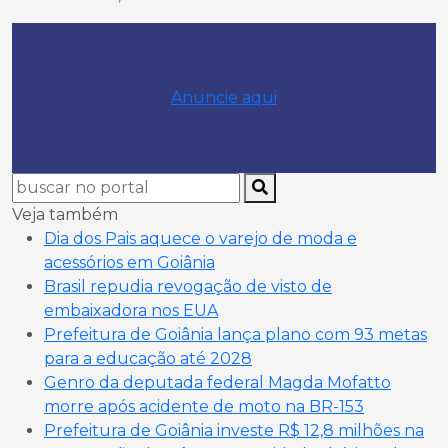
Anuncie aqui
Veja também
Dia dos Pais aquece o varejo de moda e
acessórios em Goiânia
Brasil repudia revogação de visto de
embaixadora nos EUA
Prefeitura de Goiânia lança plano com 93 metas
para a educação até 2028
Genro da deputada federal Magda Mofatto
morre após acidente de moto na BR-153
Prefeitura de Goiânia investe R$ 12,8 milhões na