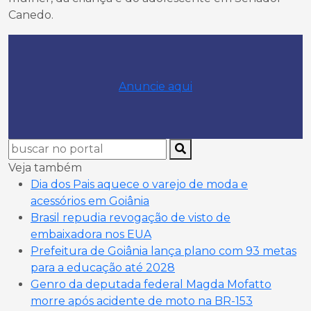
Canedo.
Anuncie aqui
Veja também
Dia dos Pais aquece o varejo de moda e
acessórios em Goiânia
Brasil repudia revogação de visto de
embaixadora nos EUA
Prefeitura de Goiânia lança plano com 93 metas
para a educação até 2028
Genro da deputada federal Magda Mofatto
morre após acidente de moto na BR-153