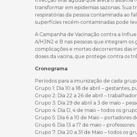
Infecção viral aguda que afeta o sistema re
transformar em epidemias sazonais. Sua t
respiratórias da pessoa contaminada ao fal
superfícies recém-contaminadas pode levar
A Campanha de Vacinação contra a Influenz
A/H3N2 e B nas pessoas que integram os gru
complicações e mortes decorrentes das inf
doses da vacina, que protege contra os trê
Cronograma
Períodos para a imunização de cada grupo
Grupo 1: Dia 10 a 18 de abril – gestantes, 
Grupo 2: Dia 22 a 26 de abril – trabalhado
Grupo 3: Dia 29 de abril a 3 de maio – pes
Grupo 4: Dia D, 4 de maio – todos os grupos
Grupo 5: Dia 6 a 10 de Maio – portadores
Grupo 6: Dia 13 a 17 de maio – professores.
Grupo 7: Dia 20 a 31 de Maio – todos os gr