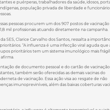
stantes e puérperas, trabalhadores da saúde, idosos, por
 indígenas, população privada de liberdade e funcionário
essoas.
essas pessoas procurem um dos 907 postos de vacinação 
 1,8 mil profissionais atuando diretamente na campanha.
a SES, Clarice Carvalho dos Santos, ressalta a importânc
rioritários. “A influenza é uma infecção viral aguda que 
rupos prioritários tem um sistema imunológico mais frágil,
 afirma.
sentação de documento pessoal e do cartão de vacinação
stantes, também serão oferecidas as demais vacinas do
aderneta de vacinação. Essa ação visa ao resgate de não
doenças imunopreviníveis, além das baixas coberturas vaci