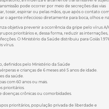
spiratório, a influenza é altamente transmissível e sujeit
ransmissão pode ocorrer por meio de secreções das vias
ar, tossir, espirrar ou pelas mãos, que após o contato co
 o agente infeccioso diretamente para boca, olhos e nar
a objetiva prevenir a ocorrência da gripe pelo vírus A/
pos prioritários e, dessa forma, reduzir as internações,
ecções. O Ministério da Saúde distribuiu para Goiás 1.97
s vírus.
, definidos pelo Ministério da Saúde
puérperas e crianças de 6 meses até 5 anos de idade.
res da saúde.
soas com 60 anos ou mais.
 prioritários.
 de doenças crônicas ou comorbidades.
upos prioritários, população privada de liberdade e