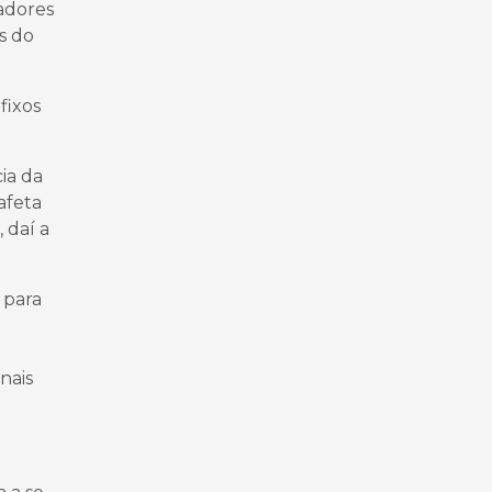
tadores
s do
fixos
ia da
afeta
 daí a
 para
nais