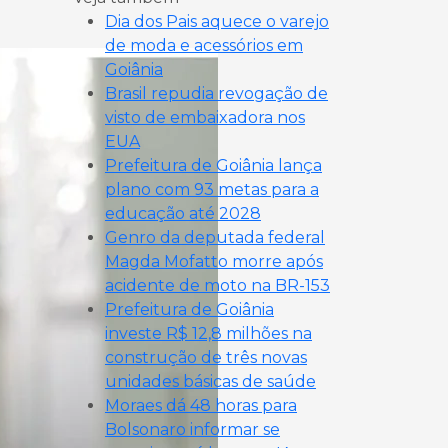
Dia dos Pais aquece o varejo
de moda e acessórios em
Goiânia
Brasil repudia revogação de
visto de embaixadora nos
EUA
Prefeitura de Goiânia lança
plano com 93 metas para a
educação até 2028
Genro da deputada federal
Magda Mofatto morre após
acidente de moto na BR-153
Prefeitura de Goiânia
investe R$ 12,8 milhões na
construção de três novas
unidades básicas de saúde
Moraes dá 48 horas para
Bolsonaro informar se