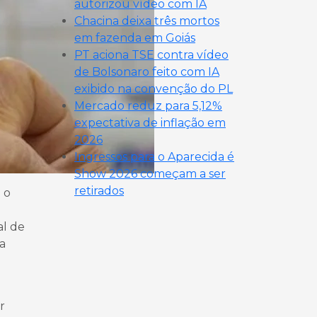
autorizou vídeo com IA
Chacina deixa três mortos
em fazenda em Goiás
PT aciona TSE contra vídeo
de Bolsonaro feito com IA
exibido na convenção do PL
Mercado reduz para 5,12%
expectativa de inflação em
2026
Ingressos para o Aparecida é
Show 2026 começam a ser
retirados
 o
al de
a
r