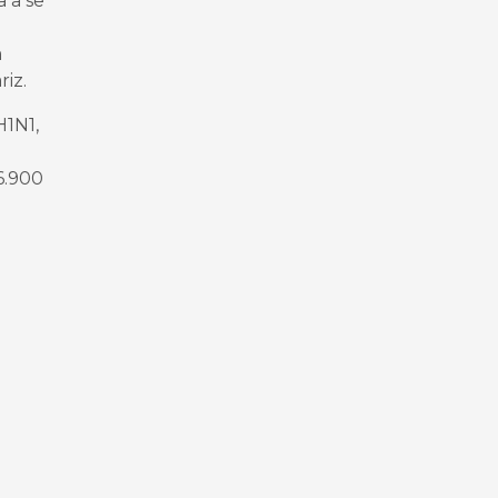
a a se
m
iz.
H1N1,
6.900