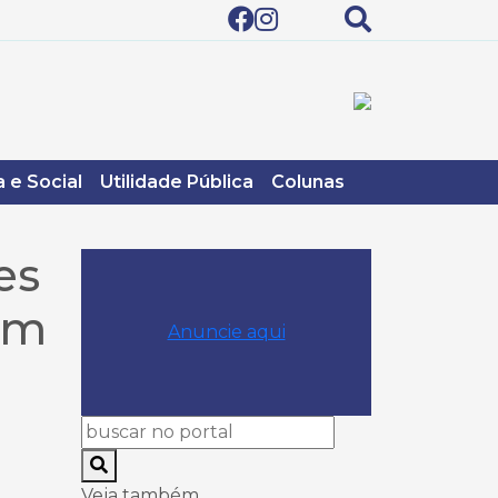
 e Social
Utilidade Pública
Colunas
es
em
Anuncie aqui
Veja também