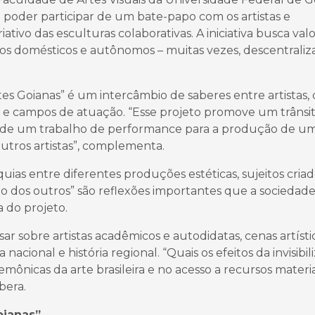
 poder participar de um bate-papo com os artistas e
ativo das esculturas colaborativas. A iniciativa busca valo
os domésticos e autônomos – muitas vezes, descentraliz
s Goianas” é um intercâmbio de saberes entre artistas,
s e campos de atuação. “Esse projeto promove um trânsi
te de um trabalho de performance para a produção de u
utros artistas”, complementa.
as entre diferentes produções estéticas, sujeitos criad
to dos outros” são reflexões importantes que a sociedad
a do projeto.
ar sobre artistas acadêmicos e autodidatas, cenas artísti
a nacional e história regional. “Quais os efeitos da invisibi
ônicas da arte brasileira e no acesso a recursos materia
bera.
oianas”