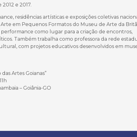
 2012 e 2017.
nce, residências artísticas e exposições coletivas nacionai
e Arte em Pequenos Formatos do Museu de Arte da Britâ
 performance como lugar para a criação de encontros,
líticos. Também trabalha como professora da rede estad
cultural, com projetos educativos desenvolvidos em mus
das Artes Goianas”
11h
ambaia – Goiânia-GO