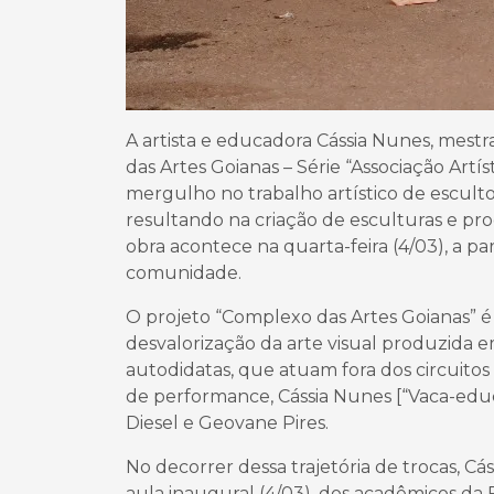
A artista e educadora Cássia Nunes, mestr
das Artes Goianas – Série “Associação Artí
mergulho no trabalho artístico de esculto
resultando na criação de esculturas e p
obra acontece na quarta-feira (4/03), a pa
comunidade.
O projeto “Complexo das Artes Goianas” é 
desvalorização da arte visual produzida 
autodidatas, que atuam fora dos circuitos 
de performance, Cássia Nunes [“Vaca-educ
Diesel e Geovane Pires.
No decorrer dessa trajetória de trocas, 
aula inaugural (4/03), dos acadêmicos da 