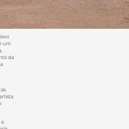
lexo
oi um
,
nto da
 a
tas
rtista
o
 a
oiás