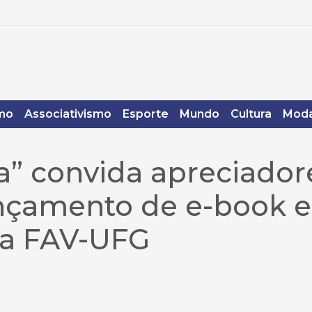
mo
Associativismo
Esporte
Mundo
Cultura
Moda
” convida apreciador
lançamento de e-book 
da FAV-UFG