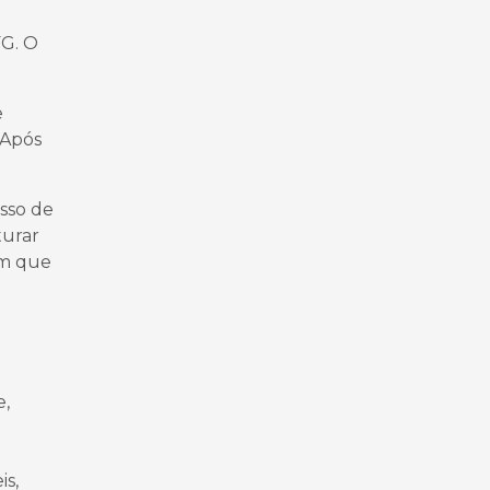
FG. O
e
 Após
esso de
turar
em que
e,
is,