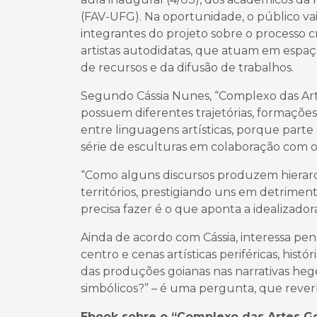
(FAV-UFG). Na oportunidade, o público vai
integrantes do projeto sobre o processo cri
artistas autodidatas, que atuam em espaç
de recursos e da difusão de trabalhos.
Segundo Cássia Nunes, “Complexo das Arte
possuem diferentes trajetórias, formaçõe
entre linguagens artísticas, porque par
série de esculturas em colaboração com o
“Como alguns discursos produzem hierarqui
territórios, prestigiando uns em detrimen
precisa fazer é o que aponta a idealizador
Ainda de acordo com Cássia, interessa pens
centro e cenas artísticas periféricas, históri
das produções goianas nas narrativas hegem
simbólicos?” – é uma pergunta, que rever
Ebook sobre o “Complexo das Artes G