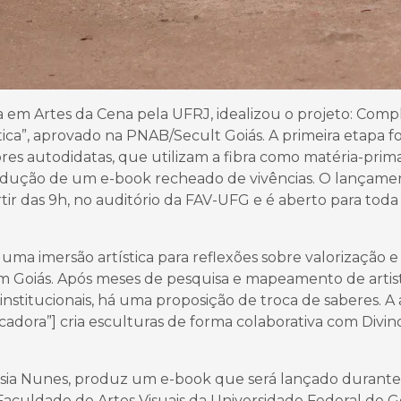
a em Artes da Cena pela UFRJ, idealizou o projeto: Comp
stica”, aprovado na PNAB/Secult Goiás. A primeira etapa f
res autodidatas, que utilizam a fibra como matéria-prima
rodução de um e-book recheado de vivências. O lançame
rtir das 9h, no auditório da FAV-UFG e é aberto para toda
uma imersão artística para reflexões sobre valorização e
em Goiás. Após meses de pesquisa e mapeamento de artis
institucionais, há uma proposição de troca de saberes. A a
adora”] cria esculturas de forma colaborativa com Divin
Cássia Nunes, produz um e-book que será lançado durante
Faculdade de Artes Visuais da Universidade Federal de G