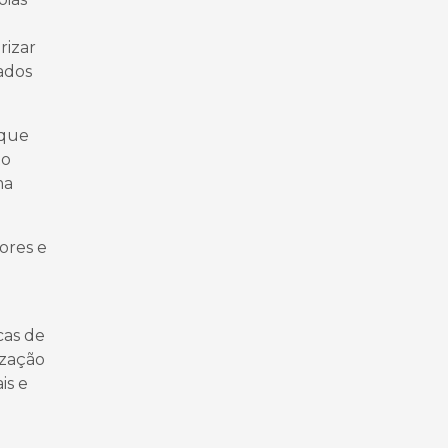
rizar
ados
 que
to
ma
ores e
e
cas de
lização
is e