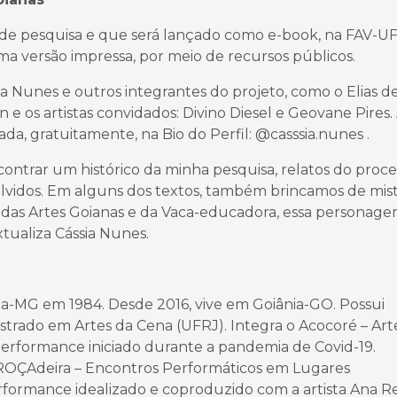
de pesquisa e que será lançado como e-book, na FAV-U
a versão impressa, por meio de recursos públicos.
a Nunes e outros integrantes do projeto, como o Elias d
n e os artistas convidados: Divino Diesel e Geovane Pires.
da, gratuitamente, na Bio do Perfil: @casssia.nunes .
ncontrar um histórico da minha pesquisa, relatos do proc
nvolvidos. Em alguns dos textos, também brincamos de mis
o das Artes Goianas e da Vaca-educadora, essa personag
xtualiza Cássia Nunes.
a-MG em 1984. Desde 2016, vive em Goiânia-GO. Possui
strado em Artes da Cena (UFRJ). Integra o Acocoré – Art
 performance iniciado durante a pandemia de Covid-19.
o ROÇAdeira – Encontros Performáticos em Lugares
ormance idealizado e coproduzido com a artista Ana Re