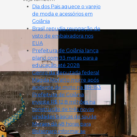
Dia dos Pais aquece o varejo
de moda e acessórios em
Goiânia
Brasil repudia revogação de
visto de embaixadora nos
EUA
Prefeitura de Goiânia lança
plano com 93 metas para a
educação até 2028
Genro da deputada federal
Magda Mofatto morre após
acidente de moto na BR-153
Prefeitura de Goiânia
investe R$ 12,8 milhões na
construção de três novas
unidades básicas de saúde
Moraes dá 48 horas para
Bolsonaro informar se