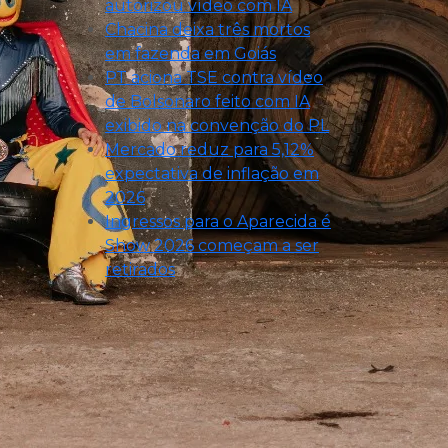
autorizou vídeo com IA
Chacina deixa três mortos
em fazenda em Goiás
PT aciona TSE contra vídeo
de Bolsonaro feito com IA
exibido na convenção do PL
Mercado reduz para 5,12%
expectativa de inflação em
2026
Ingressos para o Aparecida é
Show 2026 começam a ser
retirados