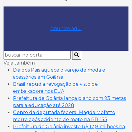
Anuncie aqui
Veja também
Dia dos Pais aquece o varejo de moda e
acessórios em Goiânia
Brasil repudia revogação de visto de
embaixadora nos EUA
Prefeitura de Goiânia lança plano com 93 metas
para a educação até 2028
Genro da deputada federal Magda Mofatto
morre após acidente de moto na BR-153
Prefeitura de Goiânia investe R$ 12,8 milhões na