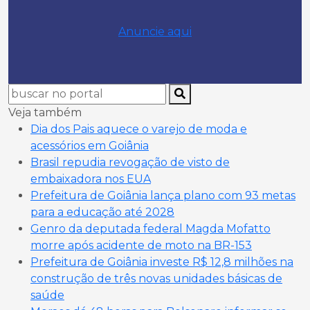
Anuncie aqui
Veja também
Dia dos Pais aquece o varejo de moda e
acessórios em Goiânia
Brasil repudia revogação de visto de
embaixadora nos EUA
Prefeitura de Goiânia lança plano com 93 metas
para a educação até 2028
Genro da deputada federal Magda Mofatto
morre após acidente de moto na BR-153
Prefeitura de Goiânia investe R$ 12,8 milhões na
construção de três novas unidades básicas de
saúde