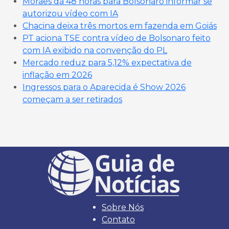
Moraes dá 48 horas para Bolsonaro informar se
autorizou vídeo com IA
Chacina deixa três mortos em fazenda em Goiás
PT aciona TSE contra vídeo de Bolsonaro feito
com IA exibido na convenção do PL
Mercado reduz para 5,12% expectativa de
inflação em 2026
Ingressos para o Aparecida é Show 2026
começam a ser retirados
Sobre Nós
Contato