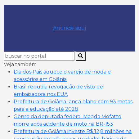
Anuncie aqui
Veja também
Dia dos Pais aquece o varejo de moda e
acessórios em Goiânia
Brasil repudia revogação de visto de
embaixadora nos EUA
Prefeitura de Goiânia lança plano com 93 metas
para a educação até 2028
Genro da deputada federal Magda Mofatto
morre após acidente de moto na BR-153
Prefeitura de Goiânia investe R$ 12,8 milhões na
construção de três novas unidades básicas de