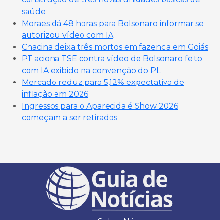
saúde
Moraes dá 48 horas para Bolsonaro informar se
autorizou vídeo com IA
Chacina deixa três mortos em fazenda em Goiás
PT aciona TSE contra vídeo de Bolsonaro feito
com IA exibido na convenção do PL
Mercado reduz para 5,12% expectativa de
inflação em 2026
Ingressos para o Aparecida é Show 2026
começam a ser retirados