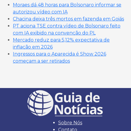
Moraes dá 48 horas para Bolsonaro informar se
autorizou vídeo com IA
Chacina deixa três mortos em fazenda em Goiás
PT aciona TSE contra vídeo de Bolsonaro feito
com IA exibido na convenção do PL
Mercado reduz para 5,12% expectativa de
inflação em 2026
Ingressos para o Aparecida é Show 2026
começam a ser retirados
Sobre Nós
Contato