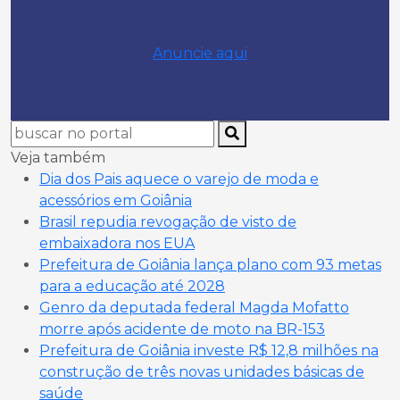
Anuncie aqui
Veja também
Dia dos Pais aquece o varejo de moda e
acessórios em Goiânia
Brasil repudia revogação de visto de
embaixadora nos EUA
Prefeitura de Goiânia lança plano com 93 metas
para a educação até 2028
Genro da deputada federal Magda Mofatto
morre após acidente de moto na BR-153
Prefeitura de Goiânia investe R$ 12,8 milhões na
construção de três novas unidades básicas de
saúde