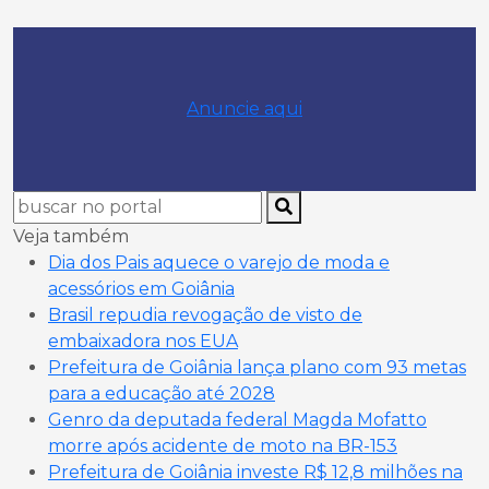
Anuncie aqui
Veja também
Dia dos Pais aquece o varejo de moda e
acessórios em Goiânia
Brasil repudia revogação de visto de
embaixadora nos EUA
Prefeitura de Goiânia lança plano com 93 metas
para a educação até 2028
Genro da deputada federal Magda Mofatto
morre após acidente de moto na BR-153
Prefeitura de Goiânia investe R$ 12,8 milhões na