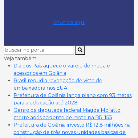
Anuncie aqui
Veja também
Dia dos Pais aquece o varejo de moda e
acessórios em Goiânia
Brasil repudia revogação de visto de
embaixadora nos EUA
Prefeitura de Goiânia lança plano com 93 metas
para a educação até 2028
Genro da deputada federal Magda Mofatto
morre após acidente de moto na BR-153
Prefeitura de Goiânia investe R$ 12,8 milhões na
construção de três novas unidades básicas de