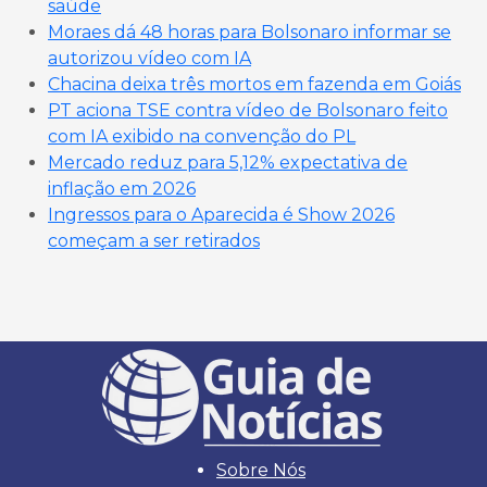
saúde
Moraes dá 48 horas para Bolsonaro informar se
autorizou vídeo com IA
Chacina deixa três mortos em fazenda em Goiás
PT aciona TSE contra vídeo de Bolsonaro feito
com IA exibido na convenção do PL
Mercado reduz para 5,12% expectativa de
inflação em 2026
Ingressos para o Aparecida é Show 2026
começam a ser retirados
Sobre Nós