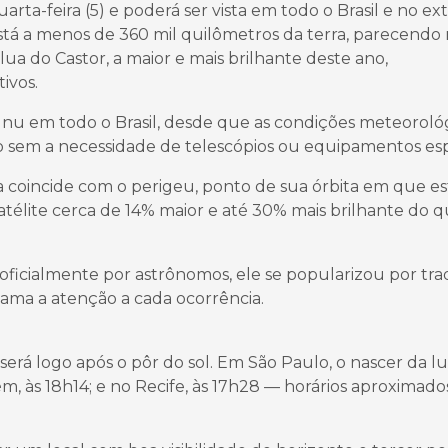
ta-feira (5) e poderá ser vista em todo o Brasil e no ext
tá a menos de 360 mil quilômetros da terra, parecendo 
ua do Castor, a maior e mais brilhante deste ano,
ivos.
nu em todo o Brasil, desde que as condições meteoroló
do sem a necessidade de telescópios ou equipamentos esp
coincide com o perigeu, ponto de sua órbita em que es
atélite cerca de 14% maior e até 30% mais brilhante do q
ficialmente por astrônomos, ele se popularizou por tra
hama a atenção a cada ocorrência.
será logo após o pôr do sol. Em São Paulo, o nascer da l
m, às 18h14; e no Recife, às 17h28 — horários aproximado