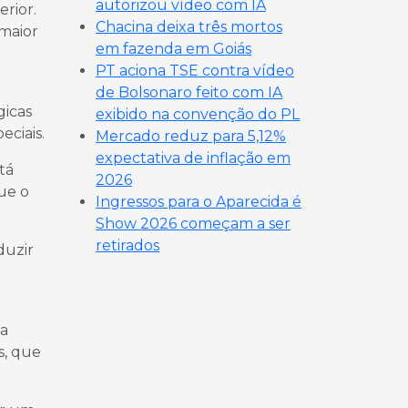
autorizou vídeo com IA
erior.
Chacina deixa três mortos
maior
em fazenda em Goiás
PT aciona TSE contra vídeo
de Bolsonaro feito com IA
gicas
exibido na convenção do PL
eciais.
Mercado reduz para 5,12%
expectativa de inflação em
tá
2026
ue o
Ingressos para o Aparecida é
Show 2026 começam a ser
retirados
duzir
ua
s, que