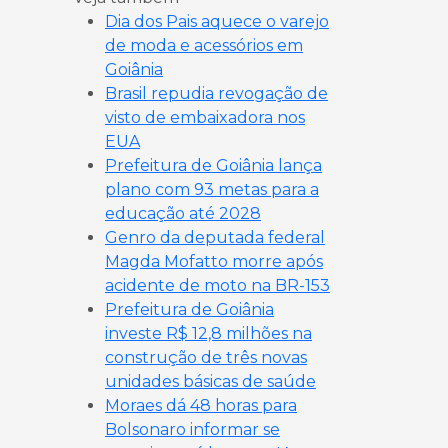
Dia dos Pais aquece o varejo
de moda e acessórios em
Goiânia
Brasil repudia revogação de
visto de embaixadora nos
EUA
Prefeitura de Goiânia lança
plano com 93 metas para a
educação até 2028
Genro da deputada federal
Magda Mofatto morre após
acidente de moto na BR-153
Prefeitura de Goiânia
investe R$ 12,8 milhões na
construção de três novas
unidades básicas de saúde
Moraes dá 48 horas para
Bolsonaro informar se