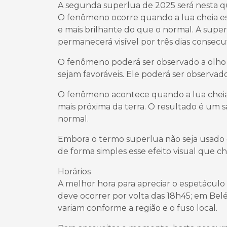
A segunda superlua de 2025 será nesta quar
O fenômeno ocorre quando a lua cheia es
e mais brilhante do que o normal. A superl
permanecerá visível por três dias consecut
O fenômeno poderá ser observado a olho 
sejam favoráveis. Ele poderá ser observa
O fenômeno acontece quando a lua cheia 
mais próxima da terra. O resultado é um s
normal.
Embora o termo superlua não seja usado o
de forma simples esse efeito visual que c
Horários
A melhor hora para apreciar o espetáculo 
deve ocorrer por volta das 18h45; em Belé
variam conforme a região e o fuso local.