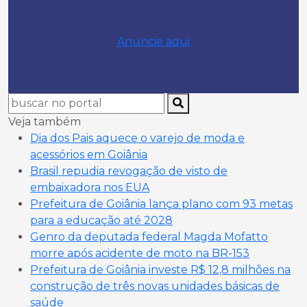
Anuncie aqui
Veja também
Dia dos Pais aquece o varejo de moda e
acessórios em Goiânia
Brasil repudia revogação de visto de
embaixadora nos EUA
Prefeitura de Goiânia lança plano com 93 metas
para a educação até 2028
Genro da deputada federal Magda Mofatto
morre após acidente de moto na BR-153
Prefeitura de Goiânia investe R$ 12,8 milhões na
construção de três novas unidades básicas de
saúde