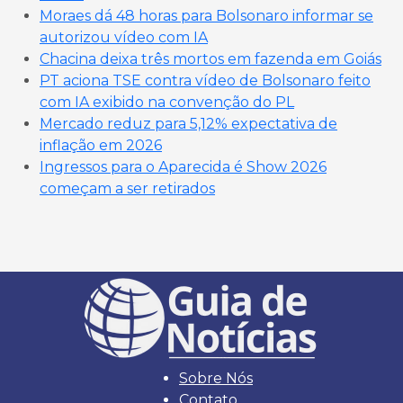
Moraes dá 48 horas para Bolsonaro informar se
autorizou vídeo com IA
Chacina deixa três mortos em fazenda em Goiás
PT aciona TSE contra vídeo de Bolsonaro feito
com IA exibido na convenção do PL
Mercado reduz para 5,12% expectativa de
inflação em 2026
Ingressos para o Aparecida é Show 2026
começam a ser retirados
Sobre Nós
Contato