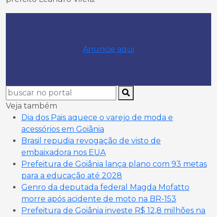
Anuncie aqui
Veja também
Dia dos Pais aquece o varejo de moda e
acessórios em Goiânia
Brasil repudia revogação de visto de
embaixadora nos EUA
Prefeitura de Goiânia lança plano com 93 metas
para a educação até 2028
Genro da deputada federal Magda Mofatto
morre após acidente de moto na BR-153
Prefeitura de Goiânia investe R$ 12,8 milhões na