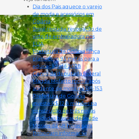
Dia dos Pais aquece o varejo
de moda e acessórios em
Goiânia
Brasil repudia revogação de
visto de embaixadora nos
EUA
Prefeitura de Goiânia lança
plano com 93 metas para a
educação até 2028
Genro da deputada federal
Magda Mofatto morre após
acidente de moto na BR-153
Prefeitura de Goiânia
investe R$ 12,8 milhões na
construção de três novas
unidades básicas de saúde
Moraes dá 48 horas para
Bolsonaro informar se