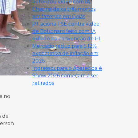
autorizou vídeo com IA
Chacina deixa três mortos
em fazenda em Goiás
PT aciona TSE contra vídeo
de Bolsonaro feito com IA
exibido na convenção do PL
Mercado reduz para 5,12%
expectativa de inflação em
2026
Ingressos para o Aparecida é
Show 2026 começam a ser
retirados
sa no
s de
derson