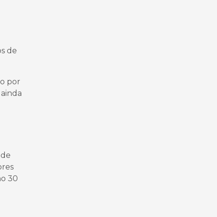
os de
do por
 ainda
 de
ores
mo 30