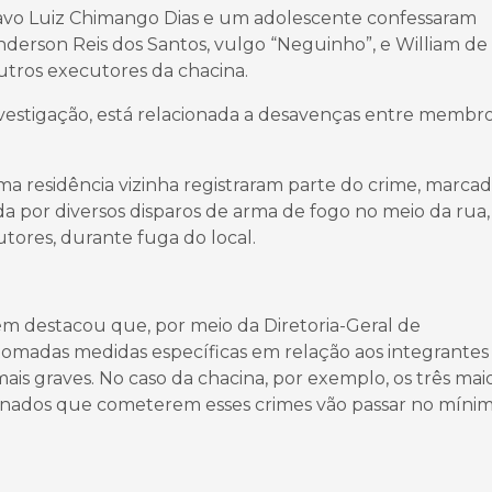
ustavo Luiz Chimango Dias e um adolescente confessaram
nderson Reis dos Santos, vulgo “Neguinho”, e William de
utros executores da chacina.
vestigação, está relacionada a desavenças entre membr
 residência vizinha registraram parte do crime, marca
da por diversos disparos de arma de fogo no meio da rua,
tores, durante fuga do local.
m destacou que, por meio da Diretoria-Geral de
 tomadas medidas específicas em relação aos integrantes
is graves. No caso da chacina, por exemplo, os três mai
ccionados que cometerem esses crimes vão passar no míni