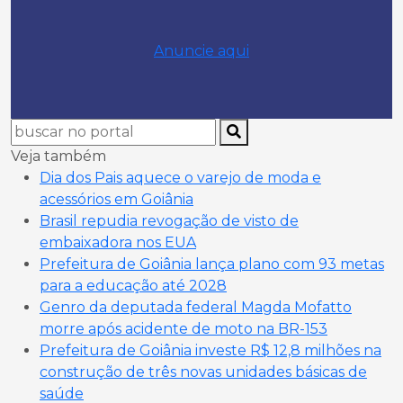
Anuncie aqui
Veja também
Dia dos Pais aquece o varejo de moda e
acessórios em Goiânia
Brasil repudia revogação de visto de
embaixadora nos EUA
Prefeitura de Goiânia lança plano com 93 metas
para a educação até 2028
Genro da deputada federal Magda Mofatto
morre após acidente de moto na BR-153
Prefeitura de Goiânia investe R$ 12,8 milhões na
construção de três novas unidades básicas de
saúde