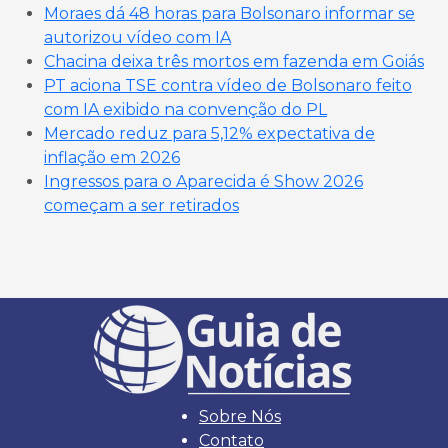
Moraes dá 48 horas para Bolsonaro informar se
autorizou vídeo com IA
Chacina deixa três mortos em fazenda em Goiás
PT aciona TSE contra vídeo de Bolsonaro feito
com IA exibido na convenção do PL
Mercado reduz para 5,12% expectativa de
inflação em 2026
Ingressos para o Aparecida é Show 2026
começam a ser retirados
Sobre Nós
Contato