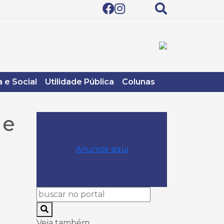
 e Social
Utilidade Pública
Colunas
 e
Anuncie aqui
Veja também