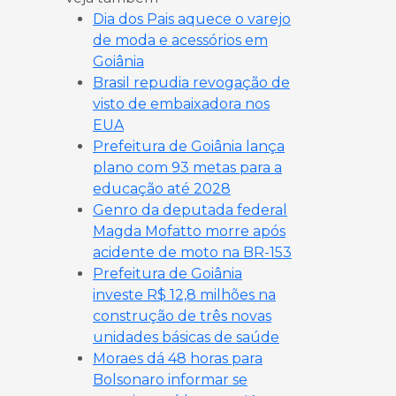
Dia dos Pais aquece o varejo
de moda e acessórios em
Goiânia
Brasil repudia revogação de
visto de embaixadora nos
EUA
Prefeitura de Goiânia lança
plano com 93 metas para a
educação até 2028
Genro da deputada federal
Magda Mofatto morre após
acidente de moto na BR-153
Prefeitura de Goiânia
investe R$ 12,8 milhões na
construção de três novas
unidades básicas de saúde
Moraes dá 48 horas para
Bolsonaro informar se