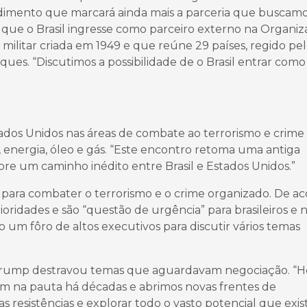
imento que marcará ainda mais a parceria que buscamo
que o Brasil ingresse como parceiro externo na Organi
 militar criada em 1949 e que reúne 29 países, regido pe
ues. “Discutimos a possibilidade de o Brasil entrar como
tados Unidos nas áreas de combate ao terrorismo e crime
o, energia, óleo e gás. “Este encontro retoma uma antiga
re um caminho inédito entre Brasil e Estados Unidos.”
l para combater o terrorismo e o crime organizado. De a
oridades e são “questão de urgência” para brasileiros e 
o um fôro de altos executivos para discutir vários temas
Trump destravou temas que aguardavam negociação. “H
am na pauta há décadas e abrimos novas frentes de
s resistências e explorar todo o vasto potencial que exis