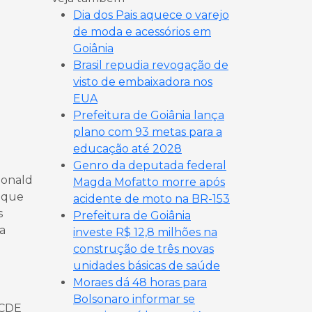
Dia dos Pais aquece o varejo
de moda e acessórios em
Goiânia
Brasil repudia revogação de
visto de embaixadora nos
EUA
Prefeitura de Goiânia lança
plano com 93 metas para a
educação até 2028
Genro da deputada federal
Donald
Magda Mofatto morre após
” que
acidente de moto na BR-153
s
Prefeitura de Goiânia
ra
investe R$ 12,8 milhões na
construção de três novas
unidades básicas de saúde
Moraes dá 48 horas para
Bolsonaro informar se
OCDE