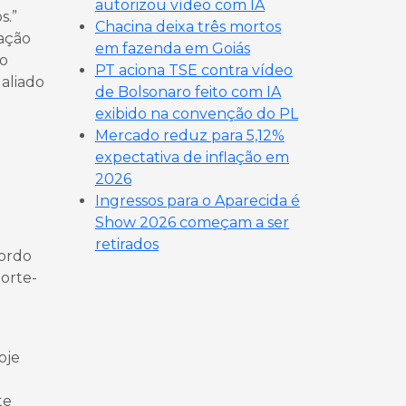
autorizou vídeo com IA
s.”
Chacina deixa três mortos
zação
em fazenda em Goiás
lo
PT aciona TSE contra vídeo
 aliado
de Bolsonaro feito com IA
exibido na convenção do PL
Mercado reduz para 5,12%
expectativa de inflação em
2026
Ingressos para o Aparecida é
Show 2026 começam a ser
retirados
cordo
norte-
oje
te