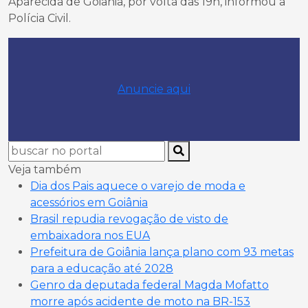
Aparecida de Goiânia, por volta das 19h, informou a
Polícia Civil.
Anuncie aqui
Veja também
Dia dos Pais aquece o varejo de moda e
acessórios em Goiânia
Brasil repudia revogação de visto de
embaixadora nos EUA
Prefeitura de Goiânia lança plano com 93 metas
para a educação até 2028
Genro da deputada federal Magda Mofatto
morre após acidente de moto na BR-153