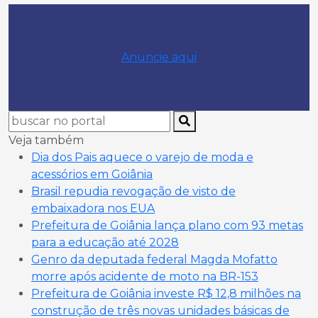
Anuncie aqui
Veja também
Dia dos Pais aquece o varejo de moda e
acessórios em Goiânia
Brasil repudia revogação de visto de
embaixadora nos EUA
Prefeitura de Goiânia lança plano com 93 metas
para a educação até 2028
Genro da deputada federal Magda Mofatto
morre após acidente de moto na BR-153
Prefeitura de Goiânia investe R$ 12,8 milhões na
construção de três novas unidades básicas de