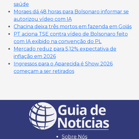
saúde
Moraes dá 48 horas para Bolsonaro informar se
autorizou vídeo com IA
Chacina deixa três mortos em fazenda em Goiás
PT aciona TSE contra vídeo de Bolsonaro feito
com IA exibido na convenção do PL
Mercado reduz para 5,12% expectativa de
inflação em 2026
Ingressos para o Aparecida é Show 2026
começam a ser retirados
Sobre Nós