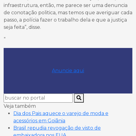
infraestrutura, então, me parece ser uma denuncia
de conotação politica, mas temos que averiguar cada
passo, a polícia fazer o trabalho dela e que a justiça
seja feita”, disse.
“
Anuncie aqui
Veja também
Dia dos Pais aquece o varejo de moda e
acessórios em Goiânia
Brasil repudia revogação de visto de
embaixadora nos EUA