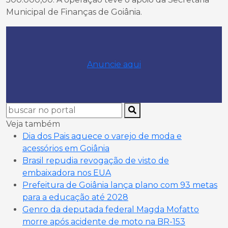
Municipal de Finanças de Goiânia.
Anuncie aqui
Veja também
Dia dos Pais aquece o varejo de moda e
acessórios em Goiânia
Brasil repudia revogação de visto de
embaixadora nos EUA
Prefeitura de Goiânia lança plano com 93 metas
para a educação até 2028
Genro da deputada federal Magda Mofatto
morre após acidente de moto na BR-153