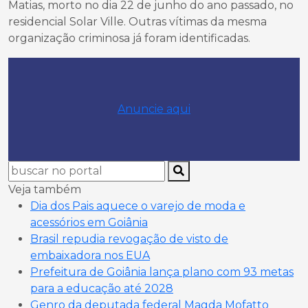
Matias, morto no dia 22 de junho do ano passado, no
residencial Solar Ville. Outras vítimas da mesma
organização criminosa já foram identificadas.
Anuncie aqui
Veja também
Dia dos Pais aquece o varejo de moda e
acessórios em Goiânia
Brasil repudia revogação de visto de
embaixadora nos EUA
Prefeitura de Goiânia lança plano com 93 metas
para a educação até 2028
Genro da deputada federal Magda Mofatto