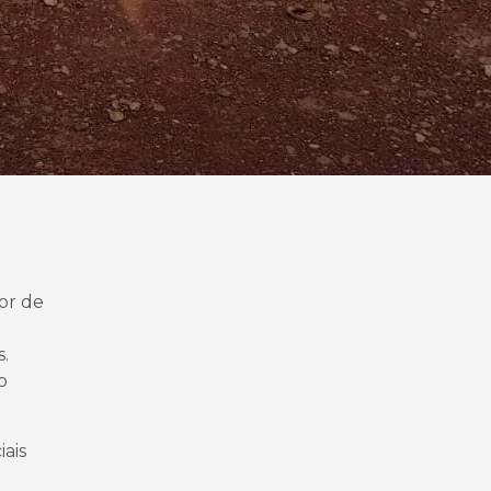
or de
s.
o
ais