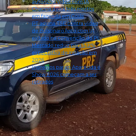
autorizou vídeo com IA
Chacina deixa três mortos
em fazenda em Goiás
PT aciona TSE contra vídeo
de Bolsonaro feito com IA
exibido na convenção do PL
Mercado reduz para 5,12%
expectativa de inflação em
2026
Ingressos para o Aparecida é
Show 2026 começam a ser
retirados