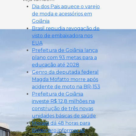
Dia dos Pais aquece o varejo
de moda e acessórios em
Goiânia
Brasil repudia revogação de
visto de embaixadora nos
EUA
Prefeitura de Goiânia lança
plano com 93 metas para a
educação até 2028
Genro da deputada federal
Magda Mofatto morre após
acidente de moto na BR-153
Prefeitura de Goiânia
investe R$ 12,8 milhões na
construção de três novas
unidades básicas de saúde
Moraes dá 48 horas para
Bolsonaro informar se