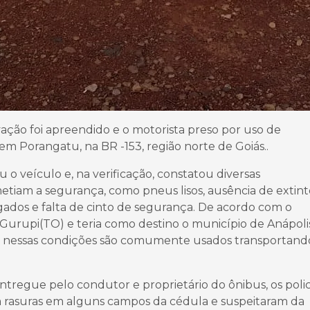
ção foi apreendido e o motorista preso por uso de
m Porangatu, na BR -153, região norte de Goiás..
u o veículo e, na verificação, constatou diversas
etiam a segurança, como pneus lisos, ausência de extint
asgados e falta de cinto de segurança. De acordo com o
e Gurupi(TO) e teria como destino o município de Anápoli
 nessas condições são comumente usados transportand
tregue pelo condutor e proprietário do ônibus, os polici
m rasuras em alguns campos da cédula e suspeitaram da