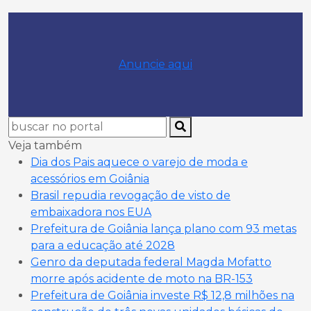
Anuncie aqui
Veja também
Dia dos Pais aquece o varejo de moda e
acessórios em Goiânia
Brasil repudia revogação de visto de
embaixadora nos EUA
Prefeitura de Goiânia lança plano com 93 metas
para a educação até 2028
Genro da deputada federal Magda Mofatto
morre após acidente de moto na BR-153
Prefeitura de Goiânia investe R$ 12,8 milhões na