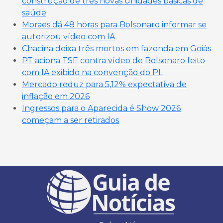
construção de três novas unidades básicas de
saúde
Moraes dá 48 horas para Bolsonaro informar se
autorizou vídeo com IA
Chacina deixa três mortos em fazenda em Goiás
PT aciona TSE contra vídeo de Bolsonaro feito
com IA exibido na convenção do PL
Mercado reduz para 5,12% expectativa de
inflação em 2026
Ingressos para o Aparecida é Show 2026
começam a ser retirados