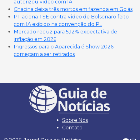
autorizou vídeo com IA
Chacina deixa três mortos em fazenda em Goiás
PT aciona TSE contra vídeo de Bolsonaro feito
com IA exibido na convenção do PL
Mercado reduz para 5,12% expectativa de
inflação em 2026
Ingressos para o Aparecida é Show 2026
começam a ser retirados
Sobre Nós
Contato