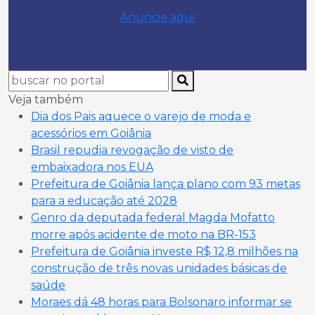
Anuncie aqui
Veja também
Dia dos Pais aquece o varejo de moda e
acessórios em Goiânia
Brasil repudia revogação de visto de
embaixadora nos EUA
Prefeitura de Goiânia lança plano com 93 metas
para a educação até 2028
Genro da deputada federal Magda Mofatto
morre após acidente de moto na BR-153
Prefeitura de Goiânia investe R$ 12,8 milhões na
construção de três novas unidades básicas de
saúde
Moraes dá 48 horas para Bolsonaro informar se