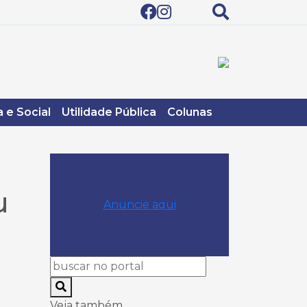
 e Social
Utilidade Pública
Colunas
u
Anuncie aqui
Veja também