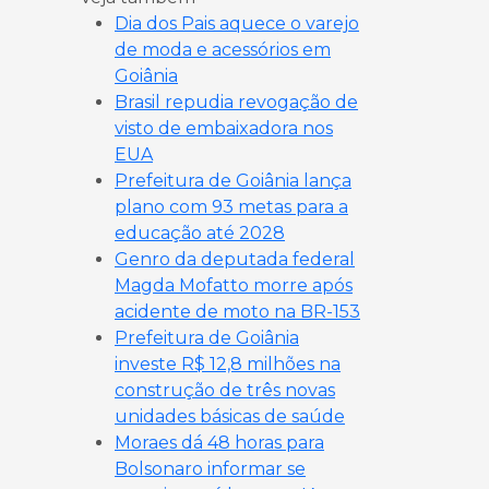
Dia dos Pais aquece o varejo
de moda e acessórios em
Goiânia
Brasil repudia revogação de
visto de embaixadora nos
EUA
Prefeitura de Goiânia lança
plano com 93 metas para a
educação até 2028
Genro da deputada federal
Magda Mofatto morre após
acidente de moto na BR-153
Prefeitura de Goiânia
investe R$ 12,8 milhões na
construção de três novas
unidades básicas de saúde
Moraes dá 48 horas para
Bolsonaro informar se