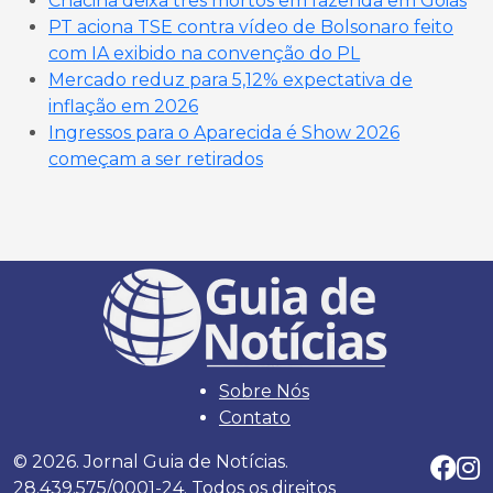
Chacina deixa três mortos em fazenda em Goiás
PT aciona TSE contra vídeo de Bolsonaro feito
com IA exibido na convenção do PL
Mercado reduz para 5,12% expectativa de
inflação em 2026
Ingressos para o Aparecida é Show 2026
começam a ser retirados
Sobre Nós
Contato
© 2026. Jornal Guia de Notícias.
28.439.575/0001-24. Todos os direitos