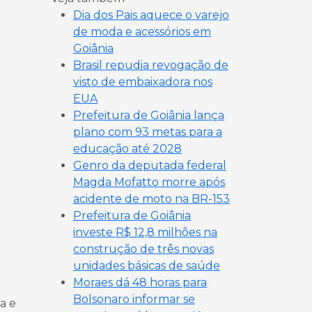
Dia dos Pais aquece o varejo
de moda e acessórios em
Goiânia
Brasil repudia revogação de
visto de embaixadora nos
EUA
Prefeitura de Goiânia lança
plano com 93 metas para a
educação até 2028
Genro da deputada federal
Magda Mofatto morre após
acidente de moto na BR-153
Prefeitura de Goiânia
investe R$ 12,8 milhões na
construção de três novas
unidades básicas de saúde
Moraes dá 48 horas para
Bolsonaro informar se
a e