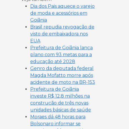
Dia dos Pais aquece o varejo
de moda e acessórios em
Goiânia
Brasil repudia revogação de
visto de embaixadora nos
EUA
Prefeitura de Goiânia lança
plano com 93 metas para a
educação até 2028
Genro da deputada federal
Magda Mofatto morre após
acidente de moto na BR-153
Prefeitura de Goiânia
investe R$ 12,8 milhões na
construção de três novas
unidades básicas de saúde
Moraes dá 48 horas para
Bolsonaro informar se