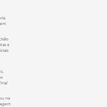
ria
u em
cisão
stas e
ciais
o,
no
inal
uou na
avagem