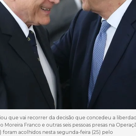
iou que vai recorrer da decisão que concedeu a liberda
o Moreira Franco e outras seis pessoas presas na Operaç
foram acolhidos nesta segunda-feira (25) pelo