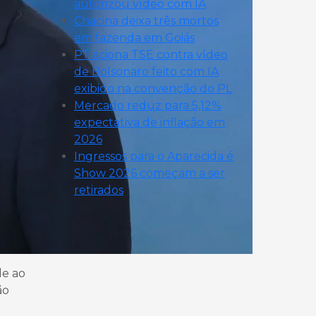
autorizou vídeo com IA
Chacina deixa três mortos
em fazenda em Goiás
PT aciona TSE contra vídeo
de Bolsonaro feito com IA
exibido na convenção do PL
Mercado reduz para 5,12%
expectativa de inflação em
2026
Ingressos para o Aparecida é
Show 2026 começam a ser
retirados
de ao
ão