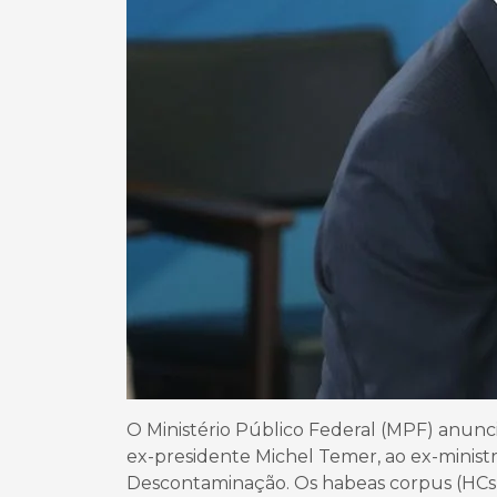
O Ministério Público Federal (MPF) anunc
ex-presidente Michel Temer, ao ex-ministr
Descontaminação. Os habeas corpus (HCs) 