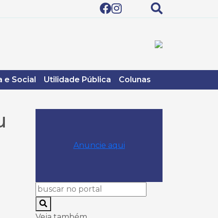
 e Social
Utilidade Pública
Colunas
u
Anuncie aqui
Veja também