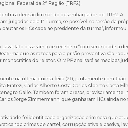
gional Federal da 2ª Região (TRF2).
r contra a decisão liminar do desembargador do TRF2. A
jam julgados pela 1ª Turma, se possível na sessão da próp
do pautar os HCs cabe ao presidente da turma”, informo
a Lava Jato disseram que recebem “com serenidade a de
Reafirma que as razões para a prisão preventiva são robu
ar monocrática do relator. O MPF analisará as medidas judi
ente na última quinta-feira (21), juntamente com João
ta Fratezi, Carlos Alberto Costa, Carlos Alberto Costa Filh
ntenegro Gallo. Também foram presos, provisoriamente, 
 Carlos Jorge Zimmermann, que ganharam HCs ainda no f
ividade foi identificada organização criminosa que at
raticando crimes de cartel, corrupção ativa e passiva, l