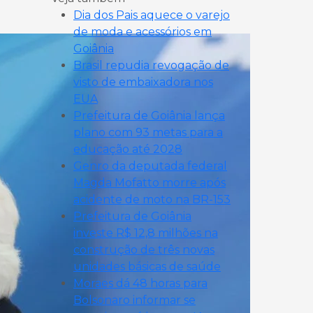
Dia dos Pais aquece o varejo
de moda e acessórios em
Goiânia
Brasil repudia revogação de
visto de embaixadora nos
EUA
Prefeitura de Goiânia lança
plano com 93 metas para a
educação até 2028
Genro da deputada federal
Magda Mofatto morre após
acidente de moto na BR-153
Prefeitura de Goiânia
investe R$ 12,8 milhões na
construção de três novas
unidades básicas de saúde
Moraes dá 48 horas para
Bolsonaro informar se