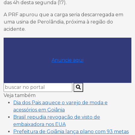
das 4h desta segunda (17).
A PRF apurou que a carga seria descarregada em
uma usina de Perolândia, próxima à região do
acidente.
Anuncie aqui
Veja também
Dia dos Pais aquece o varejo de moda e
acessórios em Goiânia
Brasil repudia revogação de visto de
embaixadora nos EUA
Prefeitura de Goiânia lança plano com 93 metas