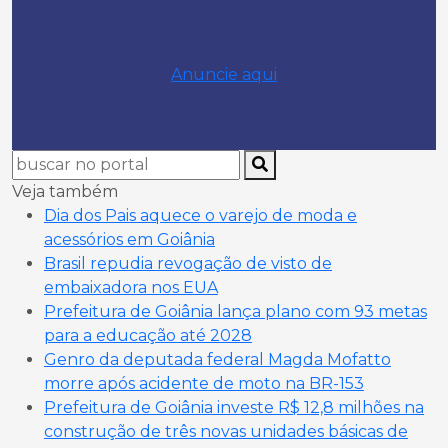
Anuncie aqui
Veja também
Dia dos Pais aquece o varejo de moda e
acessórios em Goiânia
Brasil repudia revogação de visto de
embaixadora nos EUA
Prefeitura de Goiânia lança plano com 93 metas
para a educação até 2028
Genro da deputada federal Magda Mofatto
morre após acidente de moto na BR-153
Prefeitura de Goiânia investe R$ 12,8 milhões na
construção de três novas unidades básicas de