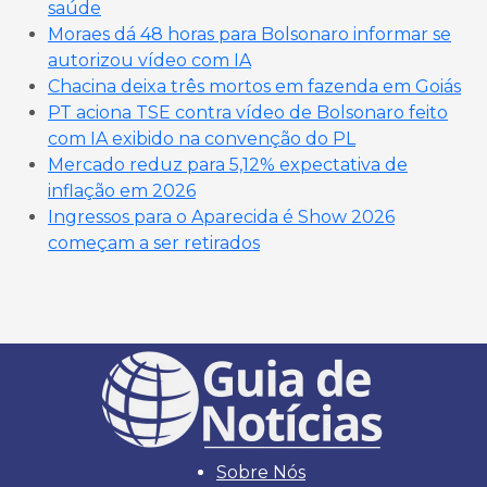
saúde
Moraes dá 48 horas para Bolsonaro informar se
autorizou vídeo com IA
Chacina deixa três mortos em fazenda em Goiás
PT aciona TSE contra vídeo de Bolsonaro feito
com IA exibido na convenção do PL
Mercado reduz para 5,12% expectativa de
inflação em 2026
Ingressos para o Aparecida é Show 2026
começam a ser retirados
Sobre Nós